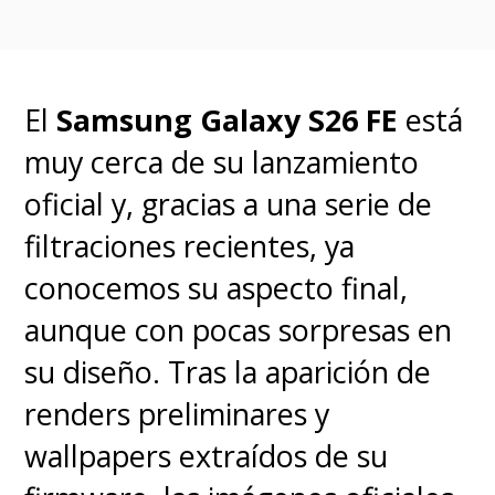
Preguntas frecuentes sobre
Siri AI (FAQ)
¿Cuándo estará disponible Siri AI?
Las funciones están
El
Samsung Galaxy S26 FE
está
disponibles para desarrolladores desde hoy, con un lanzamiento
oficial en versión final previsto para
septiembre de 2026
,
muy cerca de su lanzamiento
coincidiendo con el despliegue global de la nueva serie de iPhone.
¿Cómo se invoca a Siri AI?
En iPhone, mediante el botón lateral o
oficial y, gracias a una serie de
la
Isla Dinámica
; en Mac y iPad, a través de
Spotlight
; y en
Apple
Vision Pro
, mediante comandos de voz y seguimiento ocular
filtraciones recientes, ya
avanzado.
conocemos su aspecto final,
aunque con pocas sorpresas en
su diseño.
Tras la aparición de
renders preliminares y
wallpapers extraídos de su