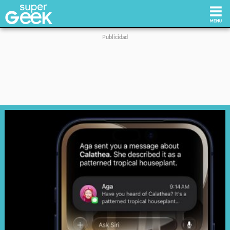
Inicio
Tecnología
Videojuegos
Reviews
Cultura Pop
Streaming
Síguenos: