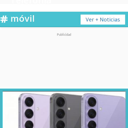
peticiones complejas, como
localizar una recomendación de
restaurante enviada en un chat, extraer números de
móvil
confirmación de hoteles en correos antiguos o filtrar fotos
Ver + Noticias
específicas de un viaje reciente
, todo mediante comandos de
voz o texto optimizados para el procesamiento de lenguaje natural
(NLP).
Funcionalidades clave de Siri
AI en 2026