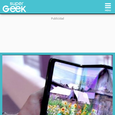
Inicio
Tecnología
Videojuegos
Reviews
Cultura Pop
Streaming
Síguenos: