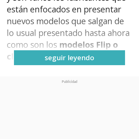
están enfocados en presentar
nuevos modelos que salgan de
lo usual presentado hasta ahora
como son los
modelos Flip o
clamshell y los Fold.
seguir leyendo
Ahí es donde aparece
Huawei
con su
smartphone plegable
que llega a una pantalla de
diez pulgadas
, la más grande
que se ha ofrecido en este tipo
de productos y que será posible