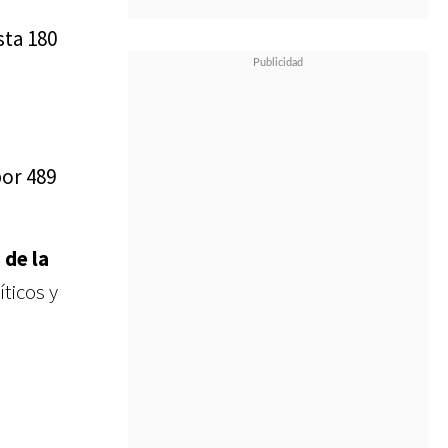
sta 180
por 489
 de la
ticos y