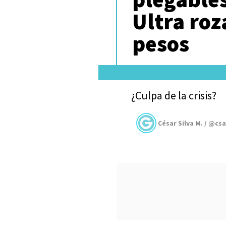
Ultra roz
pesos
¿Culpa de la crisis?
César Silva M. / @cs