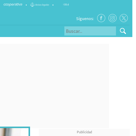
•
•
Síguenos: