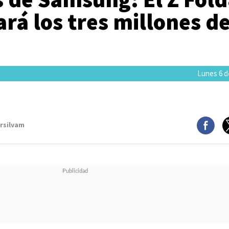
ará los tres millones d
Lunes 6 de
arsilvam