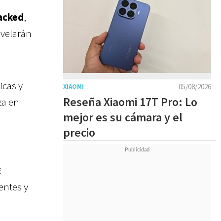
acked
,
evelarán
icas y
05/08/2026
XIAOMI
Reseña Xiaomi 17T Pro: Lo
za en
mejor es su cámara y el
precio
€
entes y