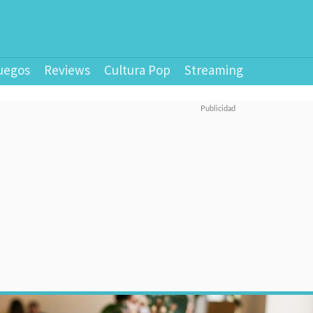
uegos
Reviews
Cultura Pop
Streaming