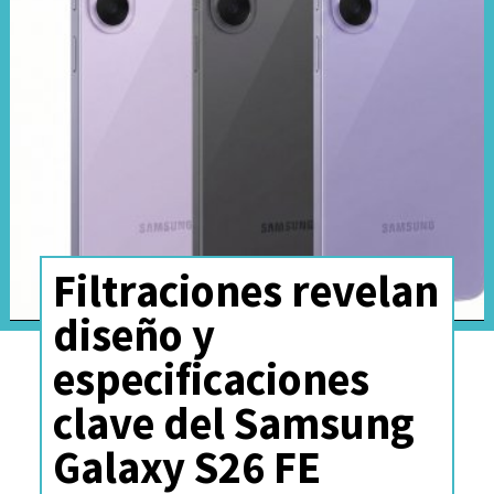
ha estado disputando el podio
de los smartphones con las
mejores cámaras del mundo.
Filtraciones revelan
diseño y
especificaciones
clave del Samsung
Galaxy S26 FE
Y si hablamos de