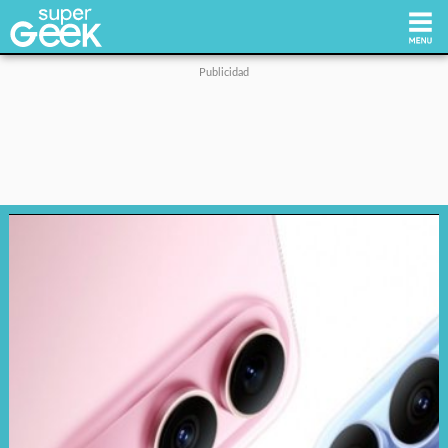
Inicio
Tecnología
Videojuegos
Reviews
Cultura Pop
Streaming
Síguenos: