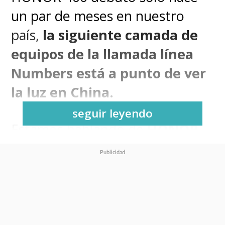
un par de meses en nuestro
país,
la siguiente camada de
equipos de la llamada línea
Numbers está a punto de ver
la luz en China.
seguir leyendo
Estamos hablando de
HONOR
500
y
HONOR 500 Pro
que ya
inició su etapa de pedidos
anticipados en su país de origen,
lo que significa que el
lanzamiento definitivo está a