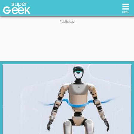
Inicio
Tecnología
Videojuegos
Reviews
Cultura Pop
Streaming
Síguenos: