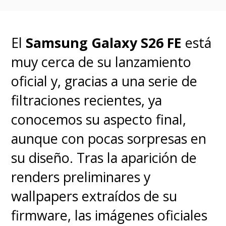
artificial embebida en forma
robótica que
abre las puertas a
aplicaciones en
El
Samsung Galaxy S26 FE
está
automatización, logística,
muy cerca de su lanzamiento
salud y exploración.
oficial y, gracias a una serie de
filtraciones recientes, ya
conocemos su aspecto final,
aunque con pocas sorpresas en
su diseño.
Tras la aparición de
renders preliminares y
wallpapers extraídos de su
firmware, las imágenes oficiales