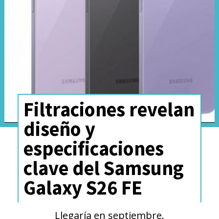
el ya mencionado ALPHA PLAN.
Filtraciones revelan
diseño y
especificaciones
clave del Samsung
Para profundizar este camino, el
Galaxy S26 FE
fabricante asiático estableció un
Departamento de Incubación
Llegaría en septiembre.