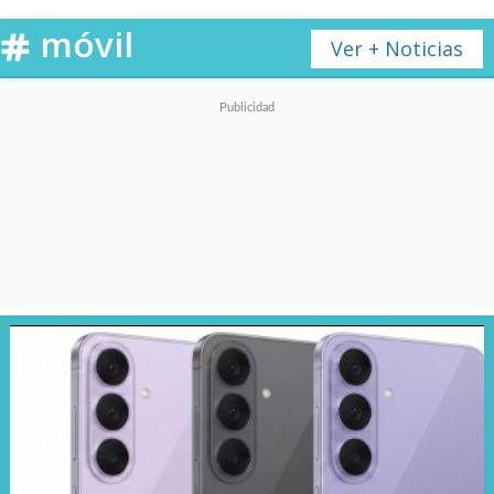
por segundo.
móvil
Ver + Noticias
Y si bien el hardware pertenece
a la firma
Unitree
, conocida por
sus desarrollos en robótica, el
hito fue posible gracias al
software de entrenamiento
desarrollado internamente
por HONOR
, usando una
interfaz abierta que resalta la
versatilidad de su tecnología
reafirmando así lo expuesto en