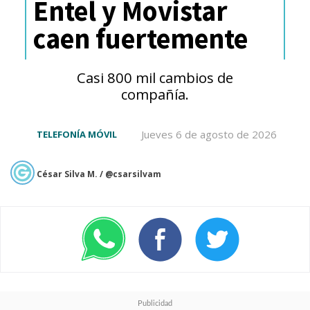
Entel y Movistar
en Latinoamérica
caen fuertemente
Aunque la beta para
Casi 800 mil cambios de
desarrolladores ya está
compañía.
disponible en dispositivos
elegibles, el despliegue de la
Jueves 6 de agosto de 2026
TELEFONÍA MÓVIL
versión final está programado
César Silva M. / @csarsilvam
para el
otoño de 2026
.
¿Llegará HarmonyOS 7 a
Latinoamérica?
Actualmente,
Huawei no ha confirmado el