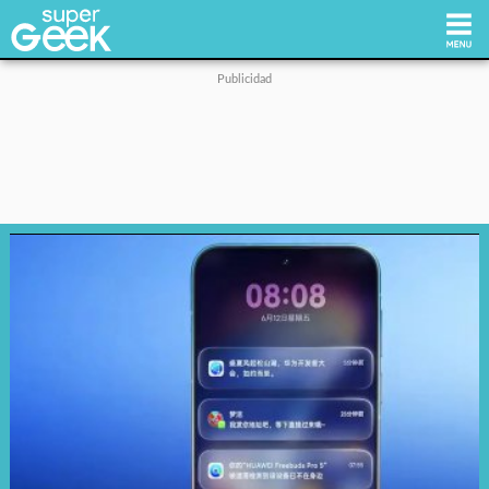
Inicio
Tecnología
Videojuegos
Reviews
Cultura Pop
Streaming
Síguenos: