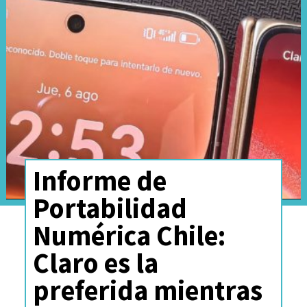
incremento del 15% en fluidez y
velocidad de apertura de
aplicaciones respecto a
HarmonyOS 6.1.
Informe de
Portabilidad
Numérica Chile:
Claro es la
preferida mientras
Disponibilidad y despliegue