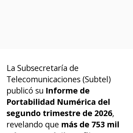
el ecosistema Huawei,
incluyendo móviles, tablets y
dispositivos IoT.
¿Cuándo estará disponible la
versión final?
El despliegue
La Subsecretaría de
global de la versión estable está
Telecomunicaciones (Subtel)
previsto para el otoño de 2026,
publicó su
Informe de
solo en China.
Portabilidad Numérica del
segundo trimestre de 2026
,
revelando que
más de 753 mil