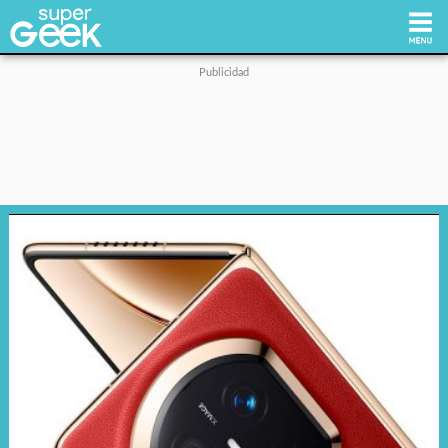
Inicio
Tecnología
Videojuegos
Reviews
Cultura Pop
Streaming
Síguenos: