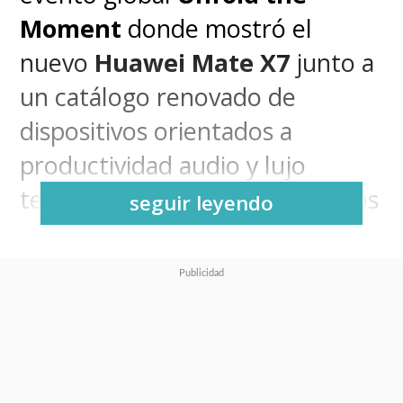
Moment
donde mostró el
nuevo
Huawei Mate X7
junto a
un catálogo renovado de
dispositivos orientados a
productividad audio y lujo
tecnológico y que varios de ellos
seguir leyendo
veremos muy pronto en
nuestro país.
La estrella del evento fue
precisamente el plegable
Huawei Mate X7 que se