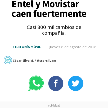
Entel y Movistar
Están disponibles en blanco
caen fuertemente
negro y su
precio hasta el 31
de diciembre es de $169.990 y
Casi 800 mil cambios de
en la web hay promociones y
compañía.
regalos.
Jueves 6 de agosto de 2026
TELEFONÍA MÓVIL
César Silva M. / @csarsilvam