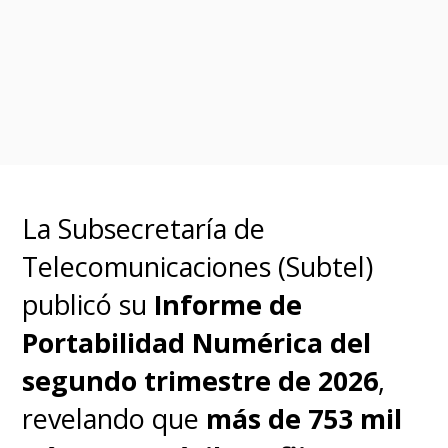
Smart Magnetic Keyboard
además de aplicaciones
creativas y profesionales como
GoPaint Huawei Notas Filmora y
WPS Office lo que la convierte
en una herramienta equilibrada
La Subsecretaría de
para estudio trabajo y creación
Telecomunicaciones (Subtel)
digital dentro del ecosistema de
publicó su
Informe de
tablets Huawei.
El precio en
Portabilidad Numérica del
esta etapa es de $439.990
y
segundo trimestre de 2026
,
también está sujeta a más
revelando que
más de 753 mil
descuentos y regalos en la