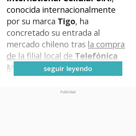
conocida internacionalmente
por su marca
Tigo
, ha
concretado su entrada al
mercado chileno tras
la compra
de la filial local de
Telefónica
Movistar
, en una operación
seguir leyendo
conjunta con la firma francesa
NJJ Holding
.
Aunque su nombre no resuene
tanto en Chile, se trata de una
distribuidora de servicios de