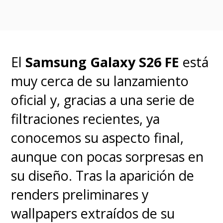
operativos complejos y
cotizados
.
El
Samsung Galaxy S26 FE
está
Según la agencia
Fitch Rating
,
muy cerca de su lanzamiento
Millicom conserva posiciones de
oficial y, gracias a una serie de
liderazgo como el
primero o
filtraciones recientes, ya
segundo operador en la
conocemos su aspecto final,
mayoría de sus mercados
, lo
aunque con pocas sorpresas en
que refleja un historial positivo
su diseño.
Tras la aparición de
sobre la consistencia de su
renders preliminares y
servicio.
wallpapers extraídos de su