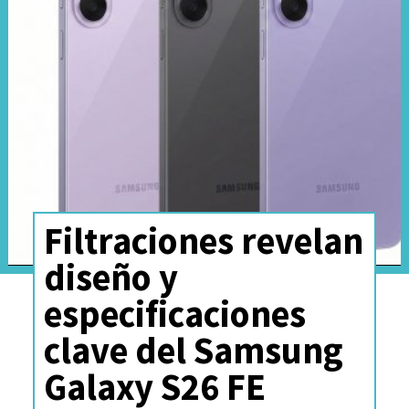
catálogo de servicios la
distribución de telefonía
móvil, internet, televisión
paga
y
productos digitales
bajo la marca
Tigo
.
Filtraciones revelan
diseño y
especificaciones
clave del Samsung
Galaxy S26 FE