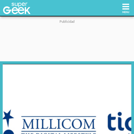
Inicio
Tecnología
Videojuegos
Reviews
Cultura Pop
Streaming
Síguenos: