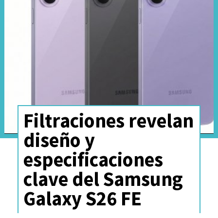
Filtraciones revelan
diseño y
Para los corredores,
Running
especificaciones
Coach
proporciona
clave del Samsung
entrenamiento personalizado
Galaxy S26 FE
basado en una prueba de 12