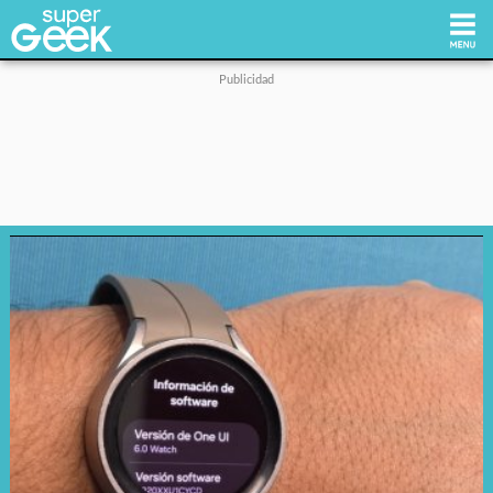
Inicio
Tecnología
Videojuegos
Reviews
Cultura Pop
Streaming
Síguenos: