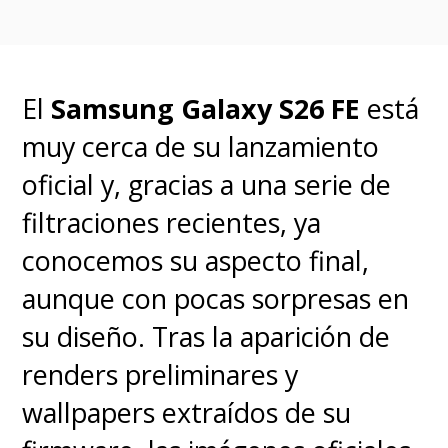
de julio junto con los
teléfonos plegables de
Samsung
, aunque un poco
El
Samsung Galaxy S26 FE
está
antes habrá un programa beta
muy cerca de su lanzamiento
para algunos
modelos
oficial y, gracias a una serie de
anteriores.
filtraciones recientes, ya
conocemos su aspecto final,
aunque con pocas sorpresas en
su diseño.
Tras la aparición de
renders preliminares y
wallpapers extraídos de su