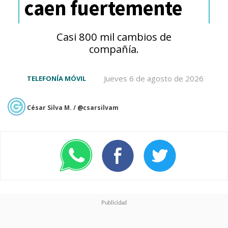
caen fuertemente
Casi 800 mil cambios de
Integración de Inteligencia
compañía.
Artificial: AI Mind Pilot
Jueves 6 de agosto de 2026
TELEFONÍA MÓVIL
La actualización integra
AI Mind
César Silva M. / @csarsilvam
Pilot
dentro del ecosistema
AI
Mind Space
. Esta herramienta
combina modelos avanzados
como Gemini, GPT y Perplexity
para ofrecer respuestas
contextuales unificadas. Otras