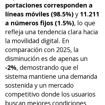
portaciones corresponden a
Calendario de despliegue y
dispositivos compatibles
líneas móviles (98.5%)
y
11.211
a números fijos (1.5%)
, lo que
El despliegue oficial comenzó a
refleja una tendencia clara hacia
principios de mes y se extenderá
la movilidad digital. En
hasta el
31 de mayo de 2026
.
comparación con 2025, la
Los modelos incluidos en esta
disminución es de apenas un
fase son las series
Find X9, Find
-2%
, demostrando que el
X8, Reno 15 y Reno 14
.
sistema mantiene una demanda
sostenida y un mercado
Preguntas frecuentes (FAQ)
competitivo donde los usuarios
buscan mejores condiciones
¿Qué modelos reciben