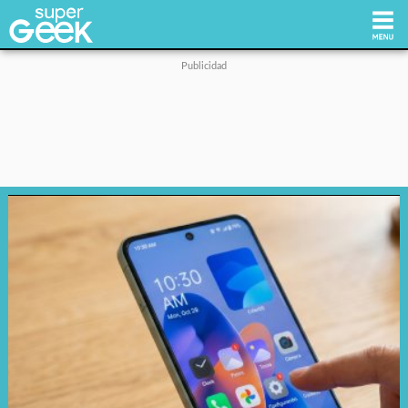
Inicio
Tecnología
Videojuegos
Reviews
Cultura Pop
Streaming
Síguenos: