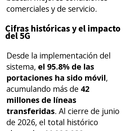
comerciales y de servicio.
ColorOS 16 en mayo de 2026?
La actualización está disponible
Cifras históricas y el impacto
para las series Find X9, Find X8,
del 5G
Reno 15 y Reno 14.
Desde la implementación del
¿Qué es AI Mind Pilot en
sistema,
el 95.8% de las
Oppo?
portaciones ha sido móvil
,
Es un asistente integrado en
acumulando más de
42
ColorOS 16 que unifica modelos
millones de líneas
de IA como Gemini, GPT y
transferidas
. Al cierre de junio
Perplexity para ofrecer
de 2026, el total histórico