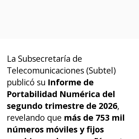
a las mismas restricciones de la
DMA que los dispositivos
móviles.
Preguntas frecuentes (FAQ)
La Subsecretaría de
Telecomunicaciones (Subtel)
¿Por qué no llega Siri AI a los
publicó su
Informe de
países de la Unión Europea?
Portabilidad Numérica del
Debido a la Ley de Mercados
segundo trimestre de 2026
,
Digitales (DMA) de la UE, que
revelando que
más de 753 mil
exige una interoperabilidad que
números móviles y fijos
Apple considera un riesgo para la