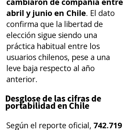
cambiaron de compañía entre
privacidad.
abril y junio en Chile
. El dato
¿Llegará Siri AI a los Mac en
confirma que la libertad de
Europa?
Sí, Apple ha confirmado
elección sigue siendo una
que las funciones de IA estarán
práctica habitual entre los
disponibles en macOS y visionOS.
usuarios chilenos, pese a una
¿Cuándo estará disponible
leve baja respecto al año
Apple Intelligence en la UE?
anterior.
Actualmente, Apple no ha
proporcionado una fecha de
Desglose de las cifras de
lanzamiento para los dispositivos
portabilidad en Chile
móviles (iPhone/iPad) en la
Unión Europea.
Según el reporte oficial,
742.719