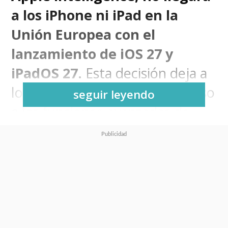
a los iPhone ni iPad en la
Unión Europea con el
lanzamiento de iOS 27 y
iPadOS 27.
Esta decisión deja a
los usuarios europeos sin acceso
seguir leyendo
a las funciones avanzadas de
inteligencia artificial y, por el
momento, no existe una fecha
oficial de lanzamiento debido a
conflictos regulatorios con la
Ley de Mercados Digitales
(DMA).