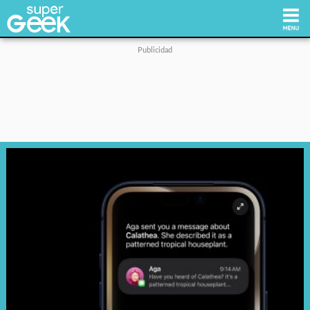
Inicio
Tecnología
Videojuegos
Reviews
Cultura Pop
Streaming
Síguenos: