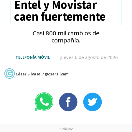
Entel y Movistar
En cuanto a dispositivos móviles,
caen fuertemente
durante el período consultado,
los
usuarios chilenos
Casi 800 mil cambios de
privilegiaron teléfonos de
compañía.
gama media-alta con
Jueves 6 de agosto de 2026
TELEFONÍA MÓVIL
conectividad 5G, memoria
superior a 128 GB y acceso a
César Silva M. / @csarsilvam
herramientas de Inteligencia
Artificial.
Precisamente y en datos más
específicos, el
top 10 de