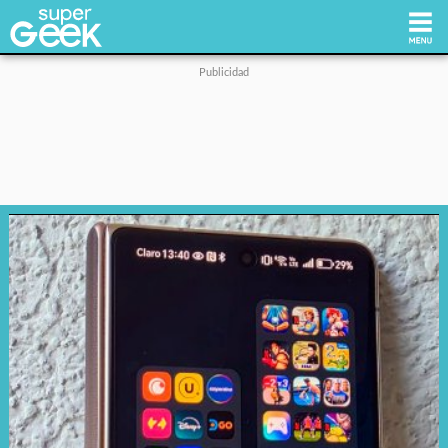
Inicio
Tecnología
Videojuegos
Reviews
Cultura Pop
Streaming
Síguenos: