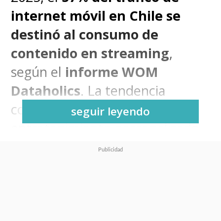
internet móvil en Chile se
destinó al consumo de
contenido en streaming
,
según el
informe WOM
Dataholics
. La tendencia
confirma el protagonismo del
seguir leyendo
entretenimiento personalizado
en los hábitos digitales de los
usuarios, con
TikTok, YouTube
e Instagram
liderando el uso
general de aplicaciones móviles.