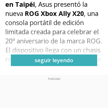
en Taipéi
, Asus presentó la
nueva
ROG Xbox Ally X20
, una
consola portátil de edición
limitada creada para celebrar el
20º aniversario de la marca ROG.
El dispositivo llega con un chasis
rediseñado, mejoras internas de
seguir leyendo
última generación y un paquete
premium que incluye las gafas
ROG Xreal R1 Edition 20
Gaming AR
, consolidándose
como la propuesta más potente