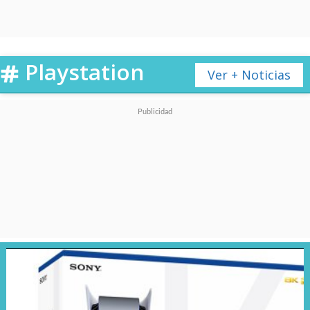
refresco de 120Hz, tiempo de
respuesta de 0,2 ms y soporte
para
AMD FreeSync Premium
Playstation
Ver + Noticias
Pro
, además de certificación
VESA DisplayHDR 1000
,
compatibilidad con
Dolby Vision
y un brillo máximo de 1.400 nits
en HDR. La protección está
garantizada por recubrimientos
Gorilla Glass Victus y DXC para
reducir reflejos.