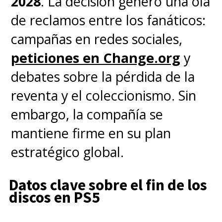
2028
. La decisión generó una ola
grip engomado. Asus confirmó
de reclamos entre los fanáticos:
que la
ROG Xbox Ally X20
campañas en redes sociales,
estará disponible a finales de
peticiones en Change.org
y
2026, aunque aún no se revelan
debates sobre la pérdida de la
precios oficiales. El paquete
reventa y el coleccionismo. Sin
incluirá además tres meses de
embargo, la compañía se
Xbox Game Pass Premium
,
mantiene firme en su plan
sujeto a disponibilidad regional.
estratégico global.
Datos clave sobre el fin de los
discos en PS5