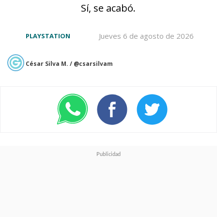
sistema de refrigeración
Sí, se acabó.
optimizado para sesiones
Jueves 6 de agosto de 2026
PLAYSTATION
prolongadas de juego.
César Silva M. / @csarsilvam
Controles, Conectividad y
Software