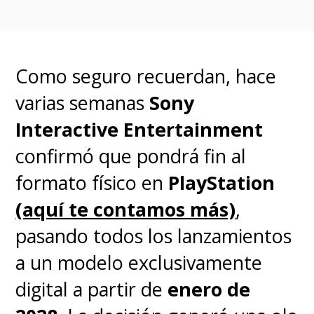
Atmos
y una batería de 80Wh.
El sistema operativo es
Windows 11 Home
, con un
Como seguro recuerdan, hace
modo Xbox dedicado y soporte
varias semanas
Sony
para la tecnología
Auto Super
Interactive Entertainment
Resolution
de Microsoft.
confirmó que pondrá fin al
formato físico en
PlayStation
Disponibilidad y Lanzamiento
(aquí te contamos más)
,
pasando todos los lanzamientos
El diseño apuesta por un
a un modelo exclusivamente
acabado translúcido en negro
digital a partir de
enero de
con detalles internos visibles y