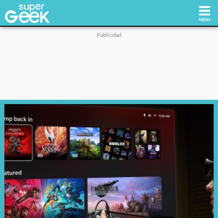
Inicio
Tecnología
Videojuegos
Reviews
Cultura Pop
Streaming
Síguenos: