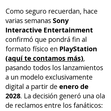
¿Cuándo termina el Cyber Day
Como seguro recuerdan, hace
2026 en Chile?
El evento tiene
varias semanas
Sony
una duración limitada definida
Interactive Entertainment
por la Cámara de Comercio de
confirmó que pondrá fin al
Santiago, entre el 1 y el 3 de
formato físico en
PlayStation
junio.
(aquí te contamos más)
,
¿Cómo saber si una oferta de
pasando todos los lanzamientos
consola es real?
Utiliza
a un modelo exclusivamente
comparadores de precios como
digital a partir de
enero de
Knasta para revisar el historial de
2028
. La decisión generó una ola
valores de los últimos meses.
de reclamos entre los fanáticos: