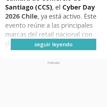
Santiago (CCS)
, el
Cyber Day
2026 Chile
, ya está activo. Este
evento reúne a las principales
marcas del retail nacional con
descuentos exclusivos en
seguir leyendo
tecnología, viajes y moda. Para
los entusiastas del gaming, las
consolas de
Nintendo,
Microsoft y Sony
destacan con
precios competitivos en las
tiendas online más importantes
del país.