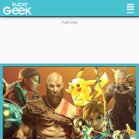
Inicio
Tecnología
Videojuegos
Reviews
Cultura Pop
Streaming
Síguenos: