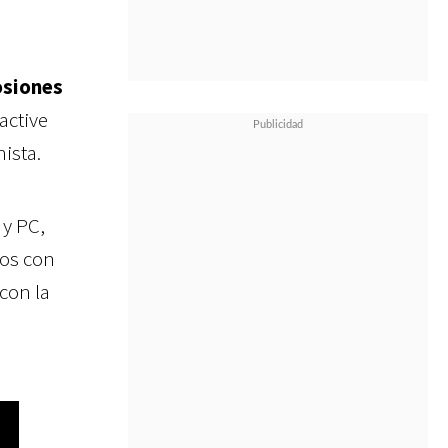
osiones
active
nista.
 y PC,
gos con
 con la