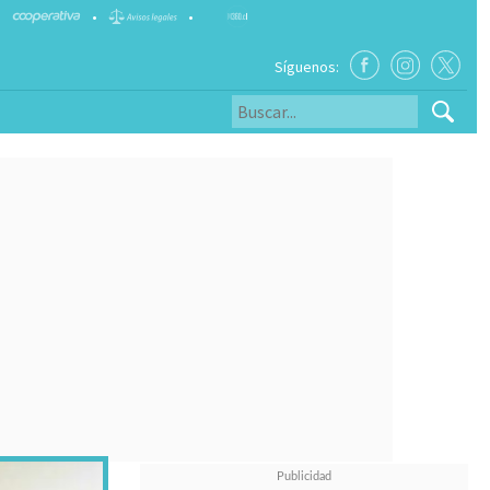
•
•
Síguenos: