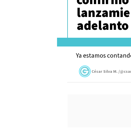
lanzamie
adelanto
Ya estamos contando
César Silva M. /@csa