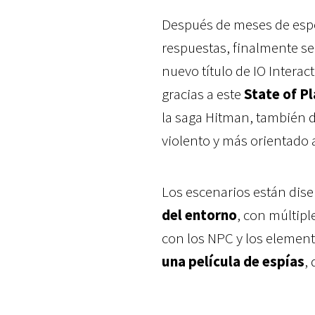
Después de meses de espe
respuestas, finalmente s
nuevo título de IO Intera
gracias a este
State of P
la saga Hitman, también d
violento y más orientado a 
Los escenarios están dis
del entorno
, con múltip
con los NPC y los element
una película de espías
,