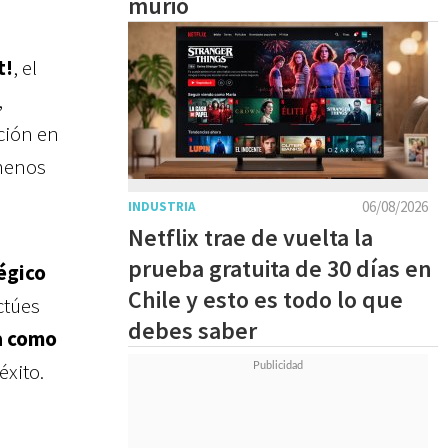
murió
t!
, el
,
ción en
 menos
06/08/2026
INDUSTRIA
Netflix trae de vuelta la
prueba gratuita de 30 días en
égico
Chile y esto es todo lo que
ctúes
debes saber
a como
éxito.