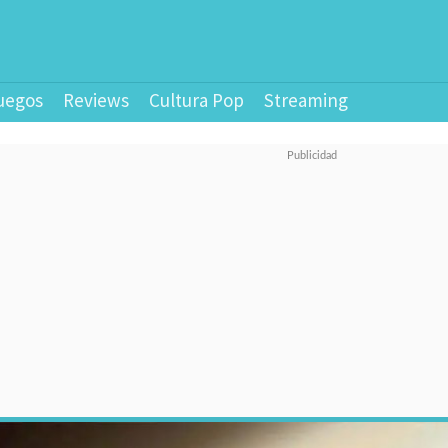
uegos
Reviews
Cultura Pop
Streaming