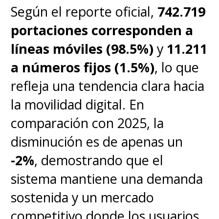
Según el reporte oficial,
742.719
aceptar las políticas de
portaciones corresponden a
privacidad de Meta
, por lo que
líneas móviles (98.5%)
y
11.211
la sugerencia es siempre leerlas.
a números fijos (1.5%)
, lo que
refleja una tendencia clara hacia
la movilidad digital. En
comparación con 2025, la
disminución es de apenas un
-2%
, demostrando que el
sistema mantiene una demanda
sostenida y un mercado
competitivo donde los usuarios