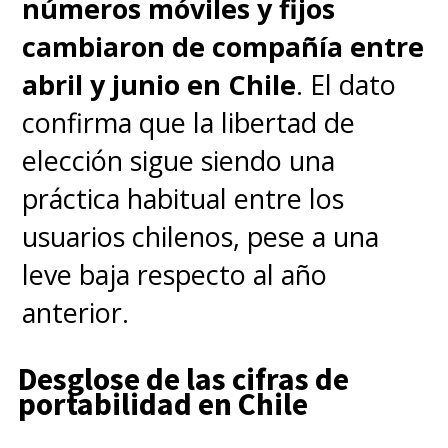
números móviles y fijos
cambiaron de compañía entre
El
modelo de lenguaje que
abril y junio en Chile
. El dato
utiliza es Llama 3.1
y es capaz
confirma que la libertad de
de
buscar información,
elección sigue siendo una
resumir textos y generar
práctica habitual entre los
imágenes animadas o incluso
usuarios chilenos, pese a una
muy cercanas a lo real
. Aún no
leve baja respecto al año
tiene disponible la función (al
anterior.
menos en WhatsApp e
Instagram) de contestar vía
Desglose de las cifras de
audio ni tampoco de generar
portabilidad en Chile
videos y al utilizarla
se deben