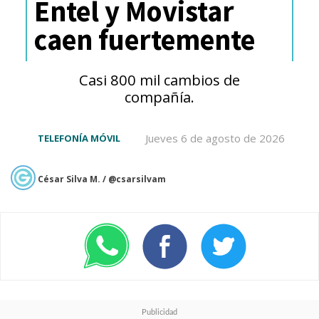
Entel y Movistar
tengamos acceso a enviarle
caen fuertemente
mensaje y que nos entregue los
datos que le pidamos y en
Casi 800 mil cambios de
tiempo real.
Ojo que aquí
compañía.
aparece en la barra de
Jueves 6 de agosto de 2026
TELEFONÍA MÓVIL
búsqueda y no tiene un ícono
dedicado como WhatsApp.
César Silva M. / @csarsilvam