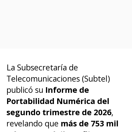
dice
“Piensa en mí como un
asistente que te ayudará a
aprender, planificar y
conectar”
y se nos deja en claro
que los mensajes generados
pueden ser
imprecisos o
La Subsecretaría de
inapropiados
. De hecho, le
Telecomunicaciones (Subtel)
hicimos una consulta sobre el
publicó su
Informe de
celular plegable más delgado del
Portabilidad Numérica del
mundo y
nos entregó
segundo trimestre de 2026
,
resultados del año pasado
revelando que
más de 753 mil
como los únicos disponibles.