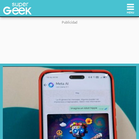
Inicio
Tecnología
Videojuegos
Reviews
Cultura Pop
Streaming
Síguenos: