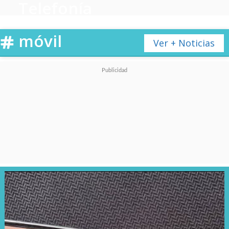
Telefonía
móvil
Ver + Noticias
Claro, porque a partir de ahora
ya la podemos encontrar en
WhatsApp
tanto en la barra
superior de búsqueda, como en