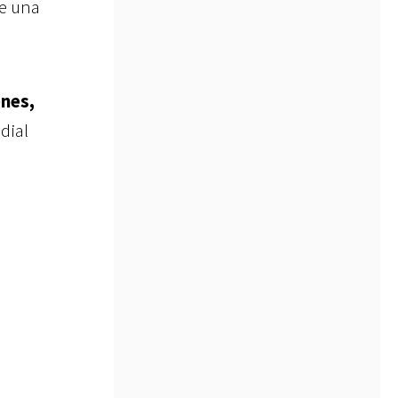
de una
nes,
dial