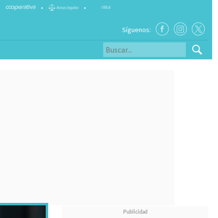
•
•
Síguenos: