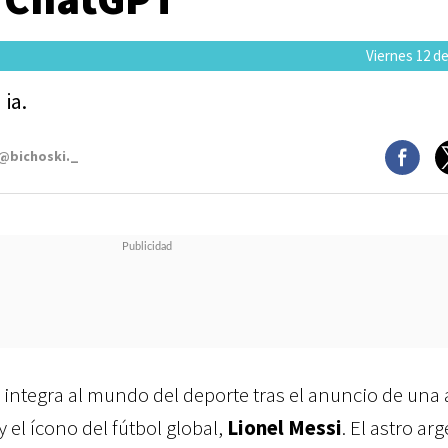
Viernes 12 de
 ia.
 @bichoski._
 se integra al mundo del deporte tras el anuncio de una 
y el ícono del fútbol global,
Lionel Messi
. El astro ar