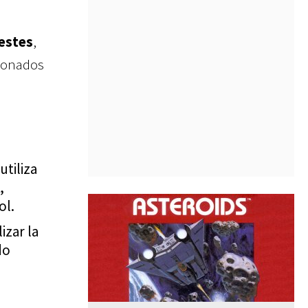
lestes
,
icionados
tiliza
,
ol.
izar la
do