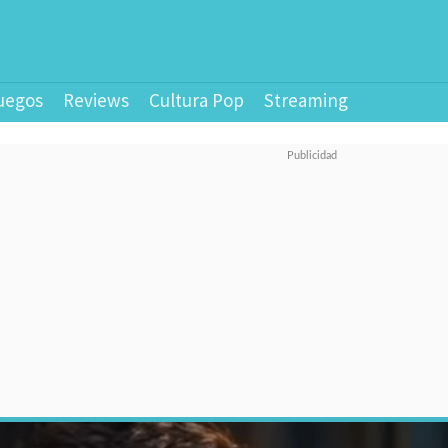
uegos
Reviews
Cultura Pop
Streaming