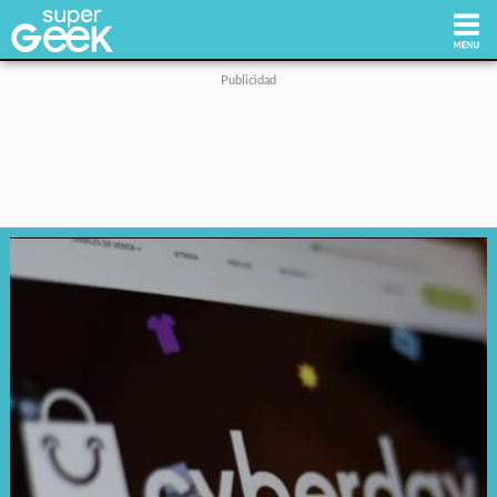
Inicio
Tecnología
Videojuegos
Reviews
Cultura Pop
Streaming
Síguenos: