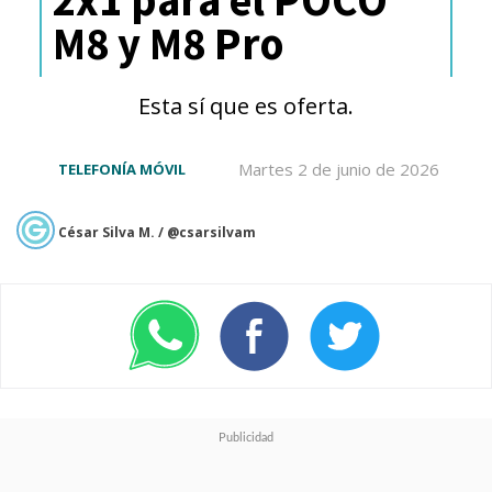
nativa de Google que permite
M8 y M8 Pro
comparar rápidamente
diferencias de precios entre
Esta sí que es oferta.
múltiples comercios electrónicos
Martes 2 de junio de 2026
TELEFONÍA MÓVIL
en tiempo real.
Compara Online
: Plataforma
César Silva M. / @csarsilvam
útil para cotizar servicios
financieros, seguros y
promociones específicas durante
eventos de venta masiva.
Descuentos Rata
: Comunidad
especializada en detectar ofertas