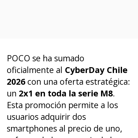
precaución debe ser constante:
prefiera siempre comprar a
través de los sitios oficiales
adheridos a la
Cámara de
Comercio de Santiago (CCS)
.
POCO se ha sumado
oficialmente al
CyberDay Chile
¿Cuándo termina el Cyber Day
2026 en Chile?
2026
con una oferta estratégica:
un
2x1 en toda la serie M8
.
El evento oficial organizado por
Esta promoción permite a los
la Cámara de Comercio de
usuarios adquirir dos
Santiago tiene una duración
smartphones al precio de uno,
limitada de tres días,