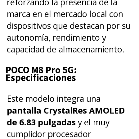
reforzando la presencia de la
desarrollándose
desde el lunes
marca en el mercado local con
1 de junio hasta el miércoles 3
dispositivos que destacan por su
de junio de 2026
.
autonomía, rendimiento y
capacidad de almacenamiento.
POCO M8 Pro 5G:
Especificaciones
Este modelo integra una
pantalla CrystalRes AMOLED
de 6.83 pulgadas
y el muy
cumplidor procesador