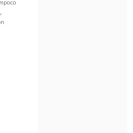
ampoco
,
on