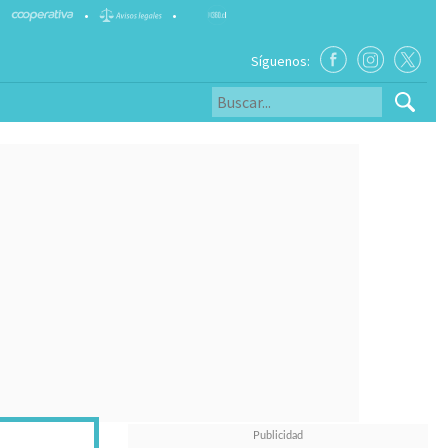
•
•
Síguenos: