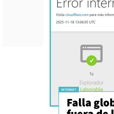
INTERNET
Falla glo
fuera de 