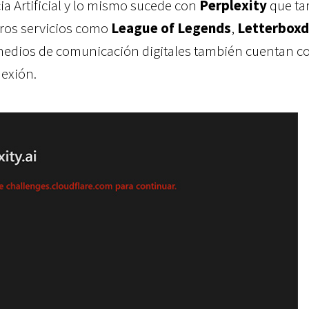
ia Artificial y lo mismo sucede con
Perplexity
que t
tros servicios como
League of Legends
,
Letterboxd
medios de comunicación digitales también cuentan c
nexión.