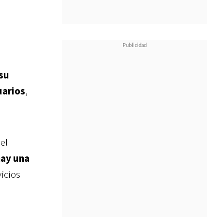
su
uarios
,
el
ay una
vicios