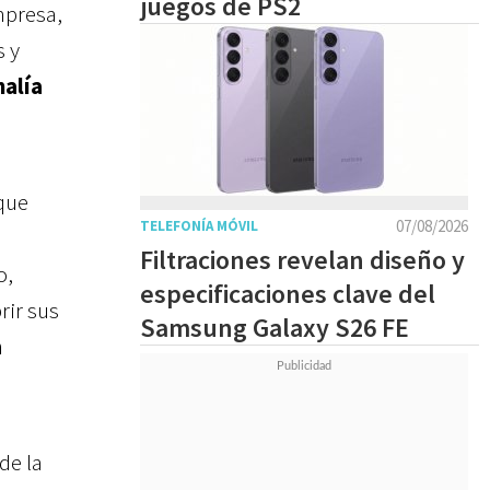
juegos de PS2
mpresa,
s y
alía
 que
07/08/2026
TELEFONÍA MÓVIL
Filtraciones revelan diseño y
o,
especificaciones clave del
rir sus
Samsung Galaxy S26 FE
a
de la