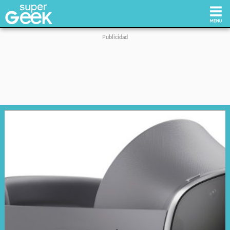
Inicio
Tecnología
Videojuegos
Reviews
Cultura Pop
Streaming
Síguenos: