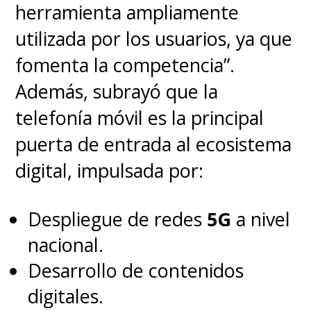
herramienta ampliamente
de Meta.
utilizada por los usuarios, ya que
fomenta la competencia”.
Con este lanzamiento, Samsung
Además, subrayó que la
no solo entra de lleno en el
telefonía móvil es la principal
mercado XR, sino que lo hace
puerta de entrada al ecosistema
con una
propuesta sólida,
digital, impulsada por:
escalable y competitiva que
sin duda debe considerar un
Despliegue de redes
5G
a nivel
lanzamiento global
para
nacional.
impulsar aún más este avance
Desarrollo de contenidos
tecnológico, que de manera
digitales.