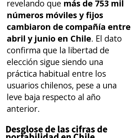
revelando que
más de 753 mil
batería, separada del visor para
números móviles y fijos
mayor comodidad, permite
cambiaron de compañía entre
hasta 2,5 horas de reproducción
abril y junio en Chile
. El dato
de video.
confirma que la libertad de
elección sigue siendo una
Pero fíjense que este Galaxy
práctica habitual entre los
XR no solo destaca por su
usuarios chilenos, pese a una
hardware, sino también por su
leve baja respecto al año
integración con aplicaciones
anterior.
como Google Maps, YouTube,
Google Photos y funciones
Desglose de las cifras de
como Circle to Search, que
portabilidad en Chile