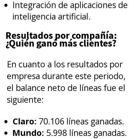
inicial solo estará disponible en
Integración de aplicaciones de
Estados Unidos y Corea del
inteligencia artificial.
Sur.
Resultados por compañía:
¿Quién ganó más clientes?
En cuanto a los resultados por
empresa durante este periodo,
el balance neto de líneas fue el
siguiente:
Claro:
70.106 líneas ganadas.
Mundo:
5.998 líneas ganadas.