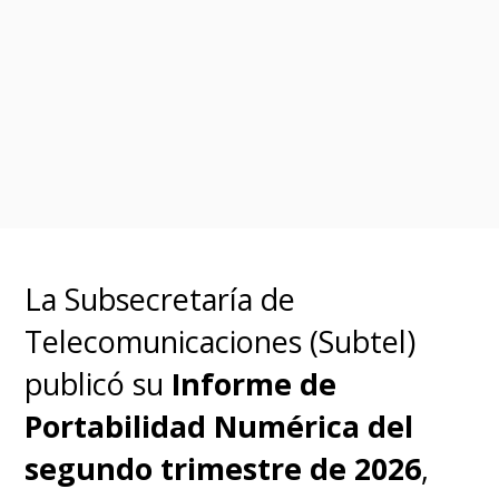
de píxeles con una frecuencia de
actualización de hasta 90Hz y su
campo de visión cubre 109°
horizontal y 100° vertical
.
Además, el visor incluye
seis
cámaras de seguimiento
ambiental
, cuatro para
La Subsecretaría de
seguimiento ocular, sensores de
Telecomunicaciones (Subtel)
profundidad y parpadeo junto a
publicó su
Informe de
micrófonos con beamforming
Portabilidad Numérica del
para captar la voz con
segundo trimestre de 2026
,
precisión
, mientras que la