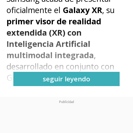
oficialmente el
Galaxy XR
, su
primer visor de realidad
extendida (XR) con
Inteligencia Artificial
multimodal integrada
,
desarrollado en conjunto con
Google y Qualcomm. Este
seguir leyendo
dispositivo
marca el inicio del
ecosistema Android XR
, una
nueva plataforma abierta
diseñada para experiencias