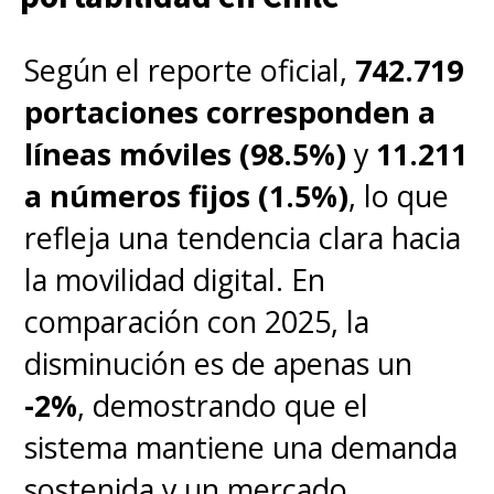
permiten interactuar con el
Según el reporte oficial,
742.719
entorno físico en tiempo real
.
portaciones corresponden a
Asimismo, puede
convertir
líneas móviles (98.5%)
y
11.211
fotos y videos 2D en
a números fijos (1.5%)
, lo que
experiencias 3D inmersivas
y
refleja una tendencia clara hacia
ofrece
compatibilidad con
la movilidad digital. En
herramientas de edición
como
comparación con 2025, la
Adobe Pulsar para crear
disminución es de apenas un
contenido cinematográfico en
-2%
, demostrando que el
realidad extendida.
sistema mantiene una demanda
sostenida y un mercado