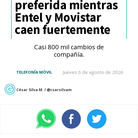
preferida mientras
en un diseño ergonómico que
Entel y Movistar
distribuye el peso para
caen fuertemente
minimizar la fatiga facial.
Casi 800 mil cambios de
compañía.
Jueves 6 de agosto de 2026
TELEFONÍA MÓVIL
César Silva M. / @csarsilvam