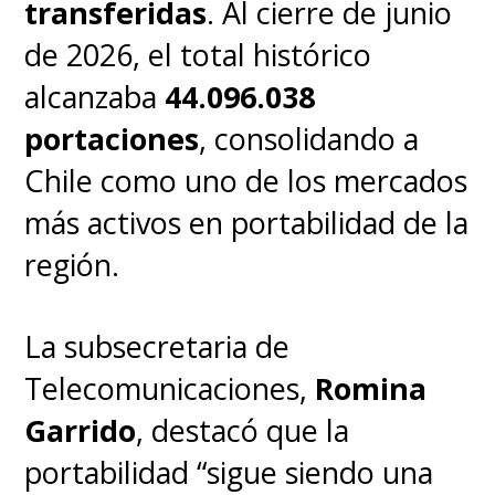
transferidas
. Al cierre de junio
de 2026, el total histórico
Y en el ámbito empresarial,
alcanzaba
44.096.038
Samsung ya trabaja con
portaciones
, consolidando a
industrias como la
Chile como uno de los mercados
construcción naval para
más activos en portabilidad de la
implementar capacitación
región.
virtual
y planea expandir el
ecosistema con
anteojos
La subsecretaria de
inteligentes en colaboración
Telecomunicaciones,
Romina
con Warby Parker y Gentle
Garrido
, destacó que la
Monster para competir
portabilidad “sigue siendo una
directamente con los lentes