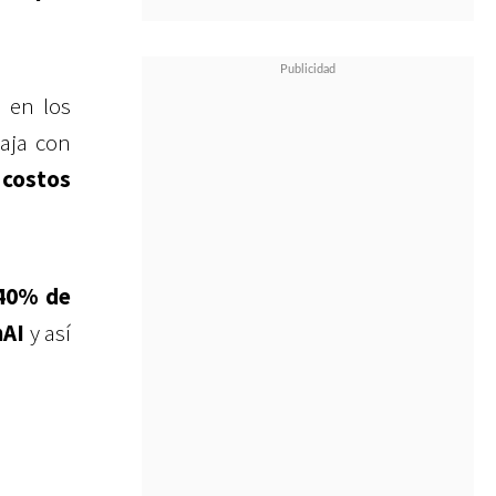
 en los
baja con
 costos
40% de
AI
y así