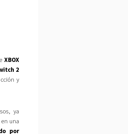
ue
XBOX
witch 2
ucción y
sos, ya
a en una
ado por