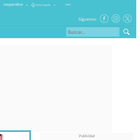
•
•
Síguenos: