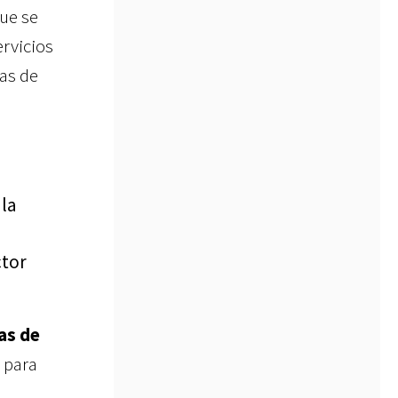
que se
rvicios
as de
la
tor
as de
 para