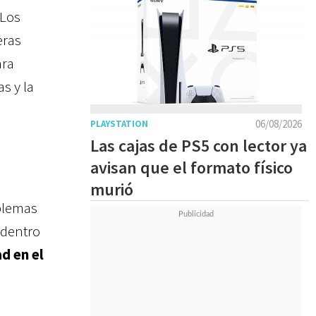
 Los
eras
ara
s y la
06/08/2026
PLAYSTATION
Las cajas de PS5 con lector ya
avisan que el formato físico
murió
oblemas
 dentro
d en el