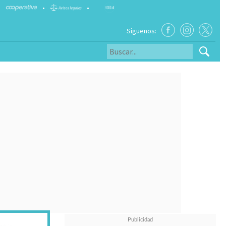
•
•
Síguenos: