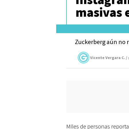
masivas e
Zuckerberg aún no 
Vicente Vergara C. /
Miles de personas reportar