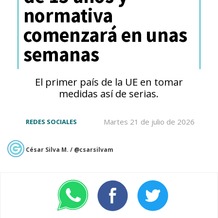
normativa
That’s MY president
comenzará en unas
(Chinese Trump from
semanas
Xiaohongshu)
El primer país de la UE en tomar
https://t.co/zfySn7q2VU
medidas así de serias.
pic.twitter.com/TQ0jm5C9zH
Martes 21 de julio de 2026
REDES SOCIALES
— kate bush's ex-husband (@airbagged1)
January 14,
2025
César Silva M. / @csarsilvam
Después de que Xiaohongshu
alcanzara la cúspide de la tabla