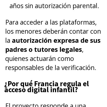
años sin autorización parental.
usuarios o comercio electrónico.
Para acceder a las plataformas,
this is the joke everyone
los menores deberán contar con
is spamming to Americans
la
autorización expresa de sus
on Xiaohongshu
padres o tutores legales
,
pic.twitter.com/K9oFajMg6f
quienes actuarán como
responsables de la verificación.
— Misha (@SteierMisha)
January 13, 2025
¿Por qué Francia regula el
acceso digital infantil?
this post from
xiaohongshu literally
El proyecto responde a una