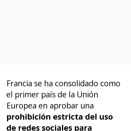
to Xiaohongshu
(RedNote) may be the
craziest accidental
cultural exchange ever.
Hundreds of thousands
of users landed in an app
Francia se ha consolidado como
not localized or in their
el primer país de la Unión
language.
Europea en aprobar una
prohibición estricta del uso
One day in, and it’s
de redes sociales para
already considered rude