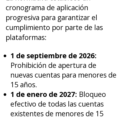
TikTok, la tecnológica china
cronograma de aplicación
ByteDance.
progresiva para garantizar el
cumplimiento por parte de las
Xiaohongshu (
Xiaohongshu
plataformas:
REDnote)
debutó en 2013 como
1 de septiembre de 2026:
aplicación de reseña de
Prohibición de apertura de
compras, y
fue evolucionando
nuevas cuentas para menores de
hasta convertirse en una
15 años.
mezcla de Instagram y
1 de enero de 2027:
Bloqueo
Pinterest
, centrándose en
efectivo de todas las cuentas
funciones como diapositivas de
existentes de menores de 15
fotos, recomendaciones de