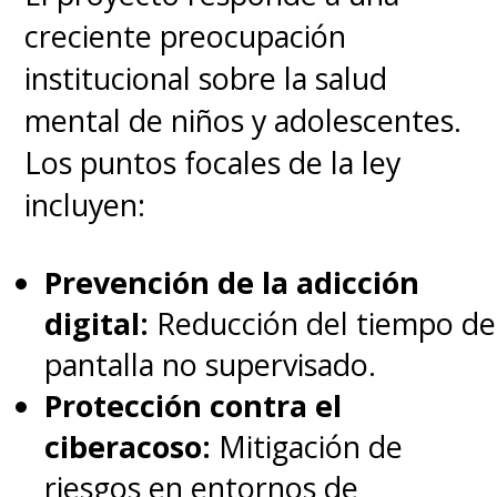
transcended all language
creciente preocupación
I’m crying
institucional sobre la salud
pic.twitter.com/mQfAXu2CDQ
mental de niños y adolescentes.
Los puntos focales de la ley
— edy (@danielarmands)
January 14, 2025
incluyen:
xiaohongshu’s for you
Prevención de la adicción
digital:
Reducción del tiempo de
page is infinitely cooler
pantalla no supervisado.
than any other app’s for
Protección contra el
you page
ciberacoso:
Mitigación de
pic.twitter.com/XTQgWxAWJg
riesgos en entornos de