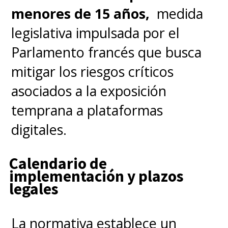
menores de 15 años,
medida
not to subtitle videos in
legislativa impulsada por el
the other language.
Parlamento francés que busca
pic.twitter.com/eG08cH1ID9
mitigar los riesgos críticos
— Olivia Moore (@omooretweets)
January 14, 2025
asociados a la exposición
temprana a plataformas
Cabe destacar que la actual
digitales.
número 2 de la tabla de
Calendario de
descargas para iPhone es
implementación y plazos
Lemon8, la competidora de
legales
Xiaohongshu
desarrollada
precisamente por la matriz de
La normativa establece un