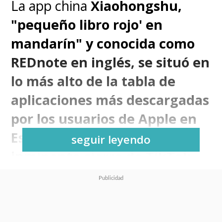
La app china
Xiaohongshu,
"pequeño libro rojo' en
mandarín" y conocida como
REDnote en inglés, se situó en
lo más alto de la tabla de
aplicaciones más descargadas
por los usuarios de Apple en
Estados Unidos ante
el
seguir leyendo
inminente cierre de TikTok
,
que
se apagará en ese país este
domingo 19 de enero
si el
Tribunal Supremo finalmente