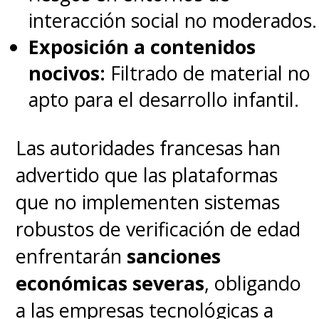
— Hurt CoPain (@SaeedDiCaprio)
January 14, 2025
interacción social no moderados.
Exposición a contenidos
Tras ganar tracción entre los
nocivos:
Filtrado de material no
jóvenes chinos durante los años
apto para el desarrollo infantil.
del '
COVID Cero
',
la red social
Las autoridades francesas han
cuenta actualmente con 300
advertido que las plataformas
millones de usuarios activos
que no implementen sistemas
cada mes, de los que el 79 por
robustos de verificación de edad
ciento son mujeres
.
enfrentarán
sanciones
económicas severas
, obligando
No obstante, el portal de
a las empresas tecnológicas a
noticias tecnológicas
TechCrunch