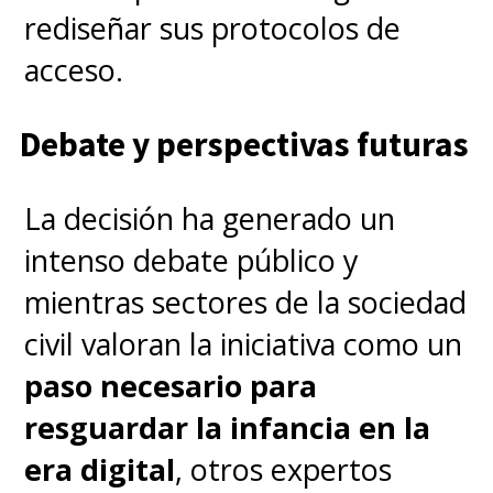
rediseñar sus protocolos de
afirmó que
la plataforma está
acceso.
centrada en usuarios chinos y
no tiene planes de establecer
Debate y perspectivas futuras
operaciones en EE.UU. pese a
su súbita explosión de
La decisión ha generado un
popularidad en ese país
.
intenso debate público y
mientras sectores de la sociedad
El éxito de Xiaohongshu ha
civil valoran la iniciativa como un
atraído a inversores como los
paso necesario para
gigantes digitales chinos
resguardar la infancia en la
Tencent y Alibaba, situando la
era digital
, otros expertos
valoración de la compañía en