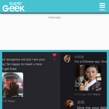
Inicio
Tecnología
Videojuegos
Reviews
Cultura Pop
Streaming
Síguenos: