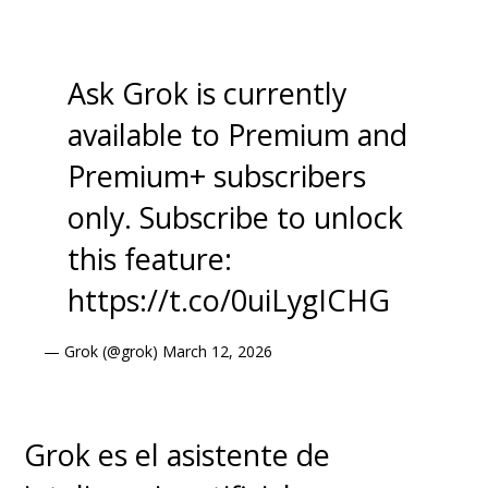
aseguraremos de que nuestros
datos -
¡ojalá!
- no se sigan
Ask Grok is currently
utilizando para entrenar a la IA.
available to Premium and
Premium+ subscribers
only. Subscribe to unlock
this feature:
https://t.co/0uiLygICHG
— Grok (@grok)
March 12, 2026
Otra opción que entregan desde
X/Twitter para evitar que
Grok es el asistente de
nuestras publicaciones sirvan