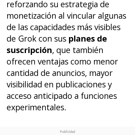
No olvidemos que
Meta ha
reforzando su estrategia de
hecho algo similar
con casi
monetización al vincular algunas
todas sus redes sociales
de las capacidades más visibles
(Facebook, Instagram y
de Grok con sus
planes de
WhatsApp, la única que se
suscripción
, que también
"salva" es Threads),
y desde
ofrecen ventajas como menor
Latinoamérica no podemos
cantidad de anuncios, mayor
negarnos a que su IA utilice
visibilidad en publicaciones y
nuestros datos.
acceso anticipado a funciones
experimentales.