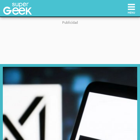
Inicio
Tecnología
Videojuegos
Reviews
Cultura Pop
Streaming
Síguenos: