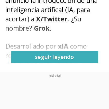
anunció la introducción de una
inteligencia artifical (IA, para
acortar) a
X/Twitter
.
¿Su
nombre?
Grok
.
Desarrollado por
xIA
como
respuesta al exitoso
ChatGPT
seguir leyendo
de
OpenAi
, Grok es un
chatbot
de código abierto que funciona
con
Grok-1
, un programa
diseñado para responder
cualquier pregunta -a su