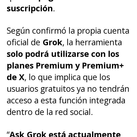
protección de datos de los
suscripción
.
usuarios.
Según confirmó la propia cuenta
Por suerte, solucionarlo es
oficial de
Grok
, la herramienta
bastante simple, pero
solo podrá utilizarse con los
requiere un PC.
planes Premium y Premium+
de X
, lo que implica que los
Para cambiar este ajuste, debes
usuarios gratuitos ya no tendrán
abrir X/Twitter en el navegador
acceso a esta función integrada
web de tu preferencia desde un
dentro de la red social.
pc, iniciar sesión e ir a
Más
opciones > Configuración y
“
Ask Grok está actualmente