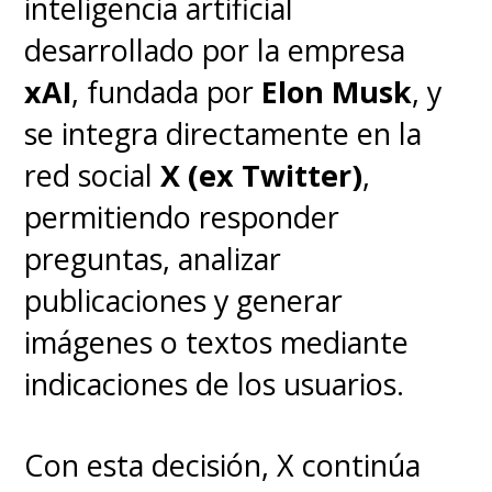
inteligencia artificial
para educar a su IA es
cambiar
desarrollado por la empresa
la privacidad de nuestra
xAI
, fundada por
Elon Musk
, y
cuenta de pública a privada.
se integra directamente en la
red social
X (ex Twitter)
,
Estas jugadas de las grandes
permitiendo responder
empresas dedicadas a las redes
preguntas, analizar
sociales, nuevamente,
publicaciones y generar
recuerdan la poca legislación
imágenes o textos mediante
que existe a nivel mundial
indicaciones de los usuarios.
sobre los derechos digitales.
Con esta decisión, X continúa