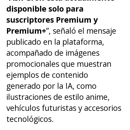
privacidad > Privacidad y
disponible solo para
seguridad > Intercambio y
suscriptores Premium y
personalización de datos >
Premium+
”, señaló el mensaje
Grok > desactivar la opción
publicado en la plataforma,
"Permite que tus posts, así
acompañado de imágenes
como tus interacciones,
promocionales que muestran
entradas y resultados con
ejemplos de contenido
Grok, se utilicen para
generado por la IA, como
entrenamiento y
ilustraciones de estilo anime,
perfeccionamiento"
.
vehículos futuristas y accesorios
tecnológicos.
Son varios clicks, pero así nos