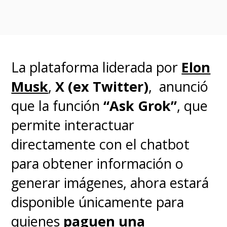
Direct link:
https://t.co/lvinBlQoHC
pic.twitter.com/LqiO0tyvZG
La plataforma liderada por
Elon
— Kimmy Bestie of Bunzy, Co-CEO Execubetch™️
Musk
,
X (ex Twitter)
, anunció
(@EasyBakedOven)
July 26, 2024
que la función
“Ask Grok”
, que
permite interactuar
El post generó gran
directamente con el chatbot
descontento en la red social,
ya
para obtener información o
que el hecho de que la opción
generar imágenes, ahora estará
esté activada por defecto es
disponible únicamente para
una gran violación a la
quienes
paguen una