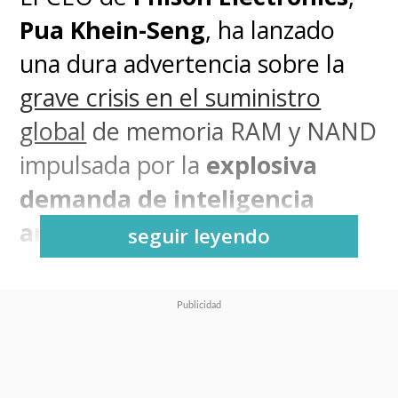
Pua Khein-Seng
, ha lanzado
una dura advertencia sobre la
grave crisis en el suministro
global
de memoria RAM y NAND
impulsada por la
explosiva
demanda de inteligencia
artificial (IA)
.
seguir leyendo
De hecho, alertó que,
de aquí a
finales de 2026, muchos
fabricantes de electrónica de