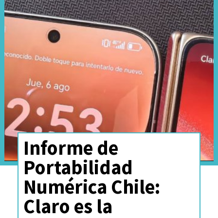
tres años
por capacidad de
producción, algo sin
precedentes en la industria y,
según estimaciones internas,
esto sugiere que
la escasez
durará hasta el 2030 o incluso
más tiempo.
Informe de
Portabilidad
《獨家專訪
#群聯
#Phison
Numérica Chile:
執行長潘健成》
Claro es la
核心結論