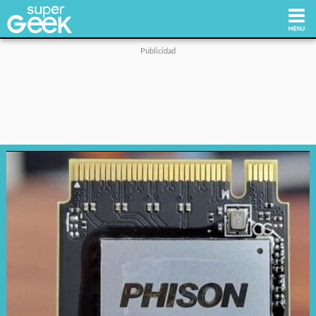
Inicio
Tecnología
Videojuegos
Reviews
Cultura Pop
Streaming
Síguenos: