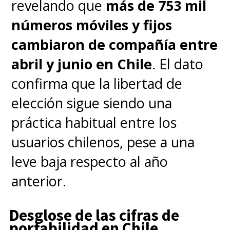
encarecimiento para los
revelando que
más de 753 mil
componentes que compra el
números móviles y fijos
público general.
cambiaron de compañía entre
abril y junio en Chile
. El dato
confirma que la libertad de
elección sigue siendo una
práctica habitual entre los
usuarios chilenos, pese a una
leve baja respecto al año
anterior.
Desglose de las cifras de
portabilidad en Chile