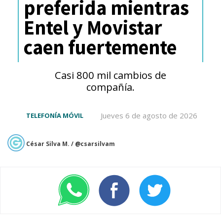
preferida mientras
1. 記憶體供需嚴重失衡將
Entel y Movistar
持續到2030年
caen fuertemente
AI為剛需，DRAM與NAND
Flash極度缺貨。原廠要求
Casi 800 mil cambios de
compañía.
預付3年貨款（電子業史無
前例），賣方市場空前強
Jueves 6 de agosto de 2026
TELEFONÍA MÓVIL
勢。原廠內部預估缺到
2030年，甚至10年不見盡
César Silva M. / @csarsilvam
頭。
2. 消費電子將大量死亡…