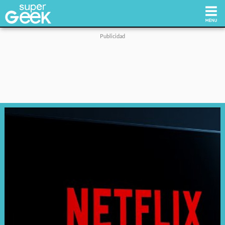
Inicio
Tecnología
Videojuegos
Reviews
Cultura Pop
Streaming
Síguenos: