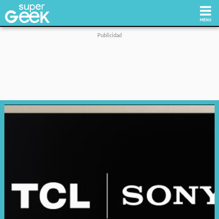
Inicio
Tecnología
Videojuegos
Reviews
Cultura Pop
Streaming
Síguenos: