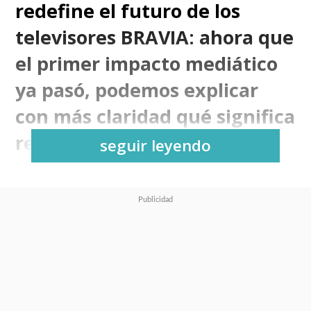
redefine el futuro de los
televisores BRAVIA: ahora que
el primer impacto mediático
ya pasó, podemos explicar
con más claridad qué significa
realmente esta alianza.
seguir leyendo
La compañía japonesa confirmó
oficialmente que escindirá su
división de entretenimiento para
el hogar —televisores y audio—
en una
nueva sociedad