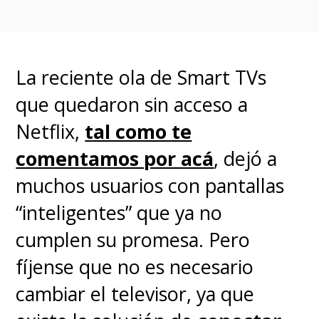
televisores a TCL” o “Sony se
retira del mercado”, lo que no
es real.
Esa simplificación ignora
La reciente ola de Smart TVs
que Sony mantiene casi la mitad
que quedaron sin acceso a
de la nueva empresa y que
la
Netflix,
tal como te
alianza está diseñada para
comentamos por acá
, dejó a
potenciar la marca BRAVIA,
muchos usuarios con pantallas
no para desaparecerla
. Este
“inteligentes” que ya no
tipo de lecturas superficiales,
cumplen su promesa. Pero
que se limitan a copiar y pegar
fíjense que no es necesario
comunicados sin análisis,
cambiar el televisor, ya que
terminan confundiendo a la