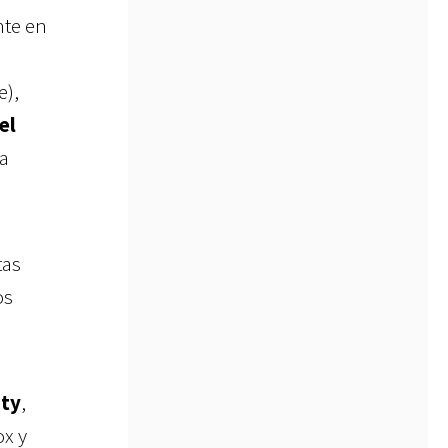
nte en
e),
el
la
tas
os
uty
,
ox y