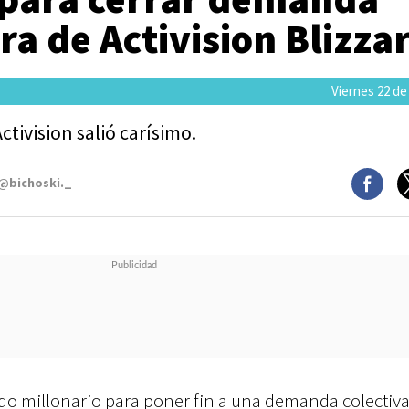
a de Activision Blizza
Viernes 22 de
ctivision salió carísimo.
 @bichoski._
rdo millonario para poner fin a una demanda colectiv