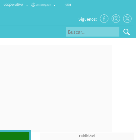
•
•
Síguenos: