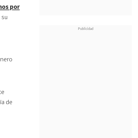
mos por
e su
enero
ce
ia de