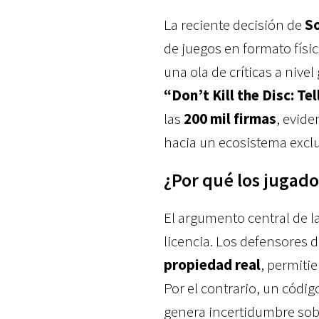
La reciente decisión de
So
de juegos en formato físi
una ola de críticas a nivel
“Don’t Kill the Disc: T
las
200 mil firmas
, evide
hacia un ecosistema exclu
¿Por qué los jugado
El argumento central de l
licencia. Los defensores d
propiedad real
, permiti
Por el contrario, un códi
genera incertidumbre sobr