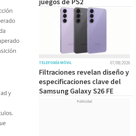
juegos de PS2
ucción
erado
ada
uperado
nsición
07/08/2026
TELEFONÍA MÓVIL
Filtraciones revelan diseño y
especificaciones clave del
Samsung Galaxy S26 FE
dad y
tulos.
que