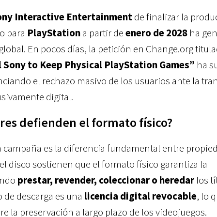
ny Interactive Entertainment
de finalizar la prod
co para
PlayStation
a partir de
enero de 2028
ha gen
 global. En pocos días, la petición en Change.org titul
ell Sony to Keep Physical PlayStation Games”
ha s
nciando el rechazo masivo de los usuarios ante la tra
sivamente digital.
res defienden el formato físico?
a campaña es la diferencia fundamental entre propie
el disco sostienen que el formato físico garantiza la
endo
prestar, revender, coleccionar o heredar
los tí
go de descarga es una
licencia digital revocable
, lo 
e la preservación a largo plazo de los videojuegos.