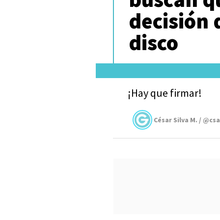
decisión 
disco
¡Hay que firmar!
César Silva M. / @cs