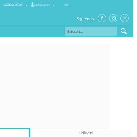
•
•
Síguenos: