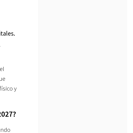
tales.
l
el
ue
ísico y
2027?
iendo