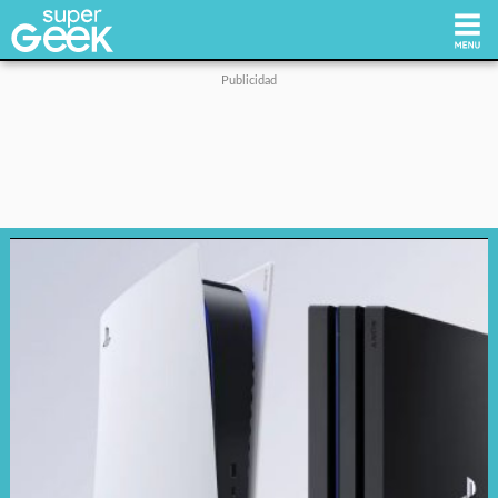
Inicio
Tecnología
Videojuegos
Reviews
Cultura Pop
Streaming
Síguenos: