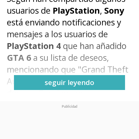
usuarios de
PlayStation
,
Sony
está enviando notificaciones y
mensajes a los usuarios de
PlayStation 4
que han añadido
GTA 6
a su lista de deseos,
mencionando que "
Grand Theft
Auto VI está en tu lista de
seguir leyendo
deseos. Consigue una
PlayStation 5
hoy mismo para
estar preparado". En algunos
casos los usuarios recibieron un