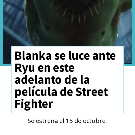
En cuanto a jugabilidad,
tenemos la evolución del
sistema
“Super Action Soccer”
,
que introduce cadenas de
Blanka se luce ante
jugadas rápidas, técnicas
Ryu en este
especiales, regates imposibles y
adelanto de la
supertiros inspirados
película de Street
directamente en el anime.
Fighter
Además,
los porteros tendrán
un rol más estratégico
gracias
Se estrena el 15 de octubre.
a un nuevo sistema de