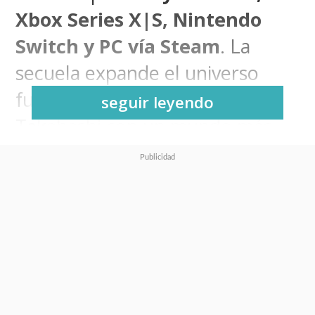
Xbox Series X|S, Nintendo
Switch y PC vía Steam
. La
secuela expande el universo
futbolístico creado por Yoichi
seguir leyendo
Takahashi con un mundo más
grande que nunca y centrado en
el
campeonato mundial
juvenil
con
22 selecciones
nacionales, más de 110
personajes jugables y más de
150 escenas animadas
que
recrean los momentos más