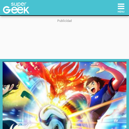
Inicio
Tecnología
Videojuegos
Reviews
Cultura Pop
Streaming
Síguenos: