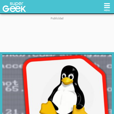
Inicio
Tecnología
Videojuegos
Reviews
Cultura Pop
Streaming
Síguenos: