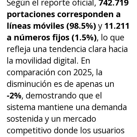
Según el reporte oficial,
742.719
portaciones corresponden a
líneas móviles (98.5%)
y
11.211
a números fijos (1.5%)
, lo que
refleja una tendencia clara hacia
la movilidad digital. En
La nueva emulación de este
comparación con 2025, la
programador demuestra la
disminución es de apenas un
versatilidad de las tecnologías
-2%
, demostrando que el
de código abierto y lo
sistema mantiene una demanda
importante que es la
sostenida y un mercado
constante innovación en un
competitivo donde los usuarios
medio como la informática.