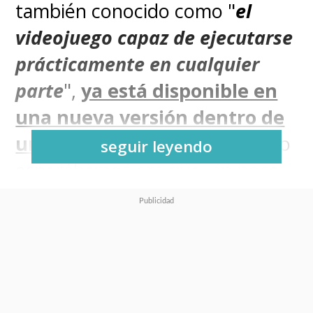
también conocido como "
el
videojuego capaz de ejecutarse
prácticamente en cualquier
parte
",
ya está disponible en
una nueva versión dentro de
un archivo PDF
, pero lo que no
seguir leyendo
esperábamos era que, en poco
tiempo,
el mismo
programador lograra una
hazaña similar: ¡emular Linux
en un archivo de la misma
extensión!