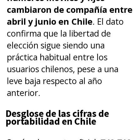
disponible en GitHub
.
cambiaron de compañía entre
abril y junio en Chile
. El dato
Tengan en cuenta que
confirma que la libertad de
LinuxPDF solo funciona en
elección sigue siendo una
navegadores basados en
práctica habitual entre los
Chromium
como
Chrome
,
usuarios chilenos, pese a una
Edge
,
Brave
y
Opera
, por
leve baja respecto al año
nombrar algunos.
Lo sentimos,
anterior.
Firefox
.
Desglose de las cifras de
portabilidad en Chile