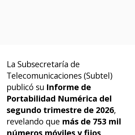
Acrobat
. Por defecto, el sistema
de archivos es de 32 bits, pero
puede compilarse a una versión
de 64 bits, aunque esto
empeora aún más el
La Subsecretaría de
rendimiento.
Telecomunicaciones (Subtel)
publicó su
Informe de
En el caso de que les interese
Portabilidad Numérica del
probarlo, pueden ingresar
segundo trimestre de 2026
,
a
https://linux.doompdf.dev/lin
revelando que
más de 753 mil
revisar
el código fuente
números móviles y fijos