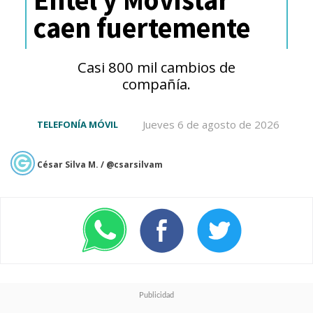
escribiendo con su teclado en
caen fuertemente
el campo de texto.
Casi 800 mil cambios de
compañía.
Jueves 6 de agosto de 2026
TELEFONÍA MÓVIL
César Silva M. / @csarsilvam