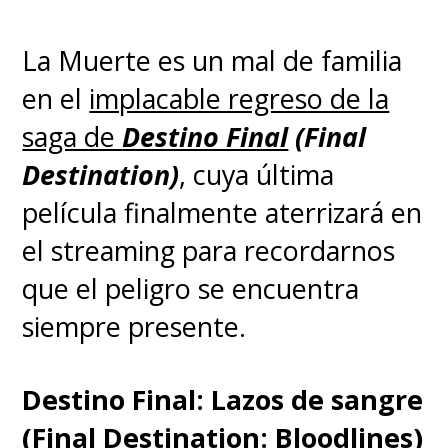
martes
. Las negociaciones se
interrumpieron el pasado 11 de
La Muerte es un mal de familia
octubre cuando los estudios
en el
implacable regreso de la
alegaron que las exigencias de
saga de
Destino Final
(Final
los actores eran muy costosas.
Destination)
, cuya última
película finalmente aterrizará en
La SAG-AFTRA reclama a la
el streaming para recordarnos
Alianza de Productores de Cine
que el peligro se encuentra
y Televisión (AMPTP) un uso
siempre presente.
regulado de la IA y mayores
derechos residuales -
Destino Final: Lazos de sangre
bonificaciones extra cada vez
(Final Destination: Bloodlines)