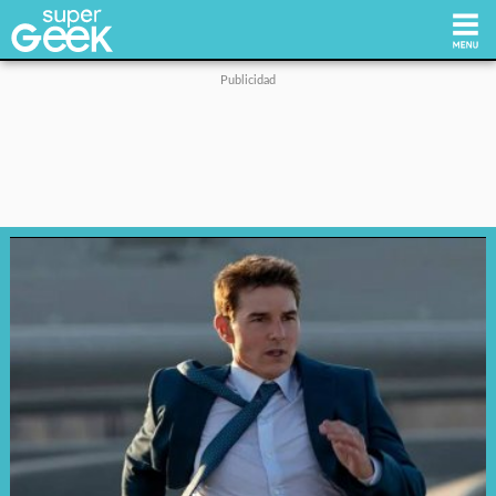
Inicio
Tecnología
Videojuegos
Reviews
Cultura Pop
Streaming
Síguenos: