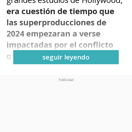
era cuestión de tiempo que
las superproducciones de
2024 empezaran a verse
impactadas por el conflicto
que
aún no tiene solución
.
seguir leyendo
La primera película importante
del próximo año que vio
postergada su fecha de estreno
fue
"Deadpool 3" de Marvel
Studios
y ahora llegó el turno