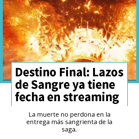
formalmente el 14 de julio
.
Junto con esta postergación,
desde Paramount y Skydance
confirmaron que "Misión
Imposible 8" ya no se titulará
Destino Final: Lazos
"Dead Reckoning Part Two"
de Sangre ya tiene
(Sentencia Mortal Parte Dos)
,
fecha en streaming
aunque seguirá siendo una
continuación directa de los
La muerte no perdona en la
eventos de "Sentencia Mortal
entrega más sangrienta de la
saga.
Parte Uno". Por ahora, no se ha