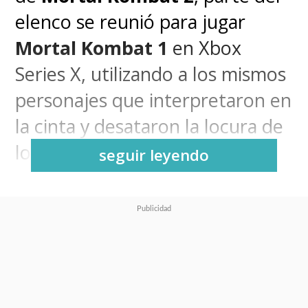
elenco se reunió para jugar
Mortal Kombat 1
en Xbox
Series X, utilizando a los mismos
personajes que interpretaron en
la cinta y desataron la locura de
los fanáticos de la saga.
seguir leyendo
Karl Urban
se puso en la piel
digital de
Johnny Cage
,
Martyn
Ford
desplegó la fuerza de
Shao
Kahn
y
Adeline Rudolph
combatió como
Kitana
, en