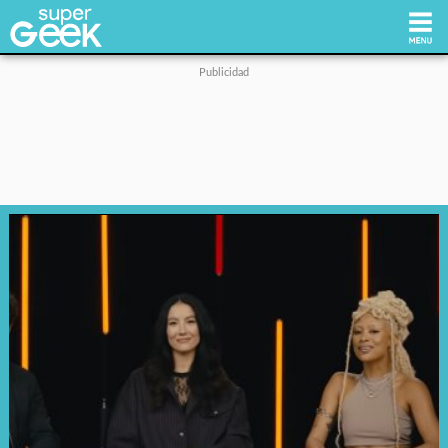
Inicio
Tecnología
Videojuegos
Reviews
Cultura Pop
Streaming
Síguenos: