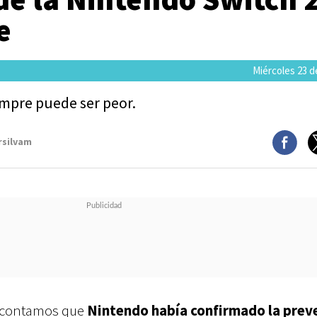
e
Miércoles 23 de
mpre puede ser peor.
rsilvam
es contamos que
Nintendo había confirmado la prev