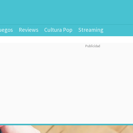
uegos
Reviews
Cultura Pop
Streaming