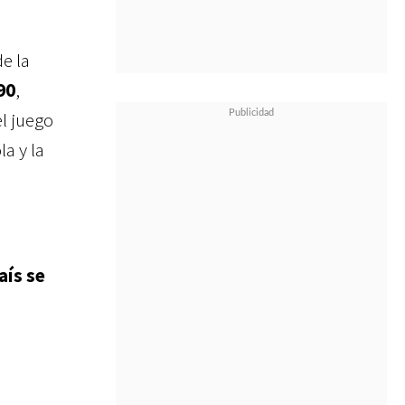
e la
90
,
el juego
a y la
aís se