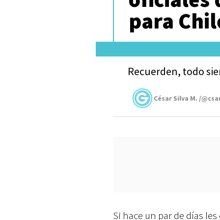
para Chil
Recuerden, todo sie
César Silva M. /@csa
Si hace un par de días l