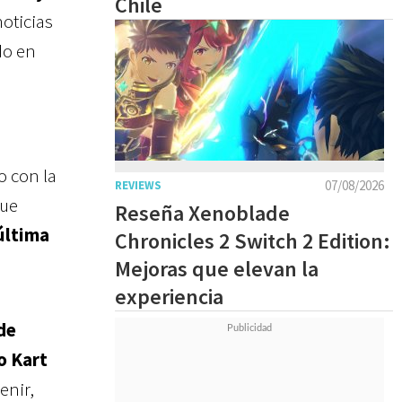
Chile
noticias
do en
o con la
07/08/2026
REVIEWS
que
Reseña Xenoblade
última
Chronicles 2 Switch 2 Edition:
Mejoras que elevan la
experiencia
de
o Kart
enir,