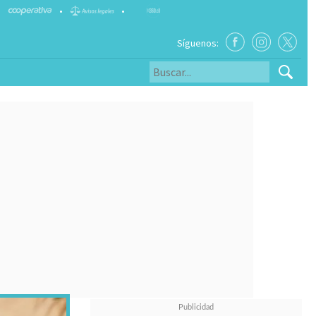
•
•
Síguenos: