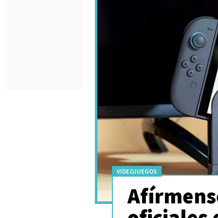
VIDEOJUEGOS
Afírmense
oficiales