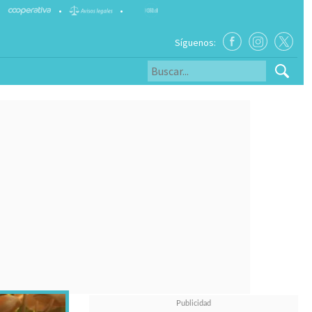
•
•
Síguenos: