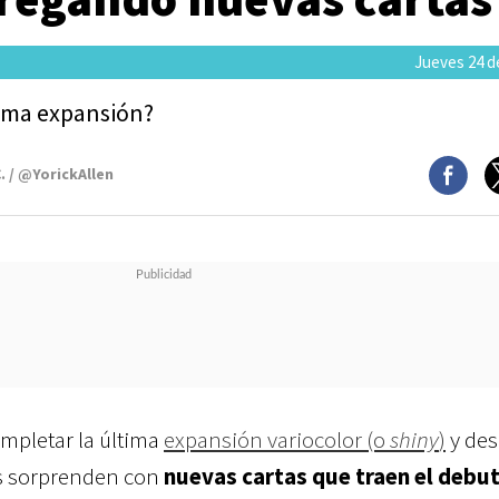
Jueves 24 de
ima expansión?
. / @YorickAllen
mpletar la última
expansión variocolor (o
shiny
)
y de
 sorprenden con
nuevas cartas que traen el debut