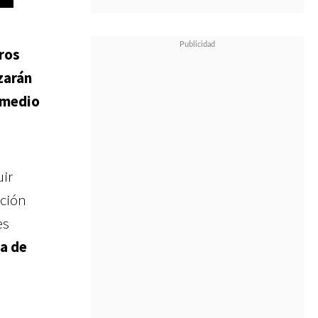
eros
zarán
l medio
ir
oción
es
da de