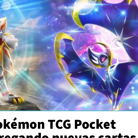
Pokémon TCG Pocket
tregando nuevas cartas