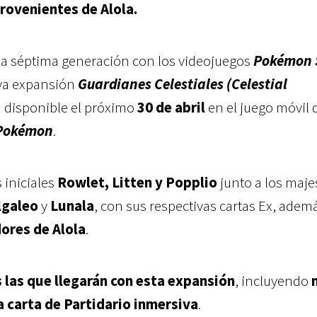
rovenientes de Alola.
 la séptima generación con los videojuegos
Pokémon S
eva expansión
Guardianes Celestiales (Celestial
rá disponible el próximo
30 de abril
en el juego móvil 
Pokémon
.
 iniciales
Rowlet, Litten y Popplio
junto a los maj
lgaleo
y
Lunala
, con sus respectivas cartas Ex, adem
ores de Alola
.
 las que llegarán con esta expansión
, incluyendo
 carta de Partidario inmersiva
.