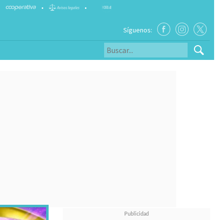
•
•
Síguenos: