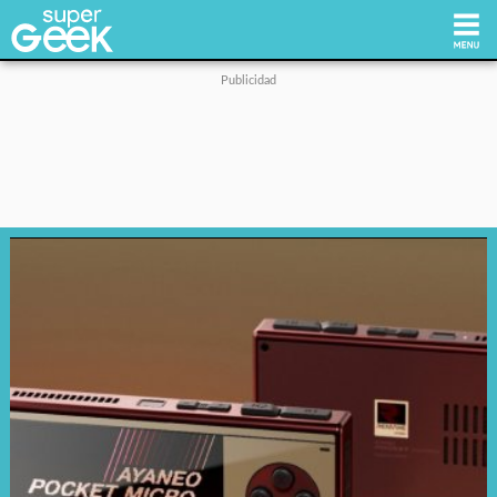
Inicio
Tecnología
Videojuegos
Reviews
Cultura Pop
Streaming
Síguenos: