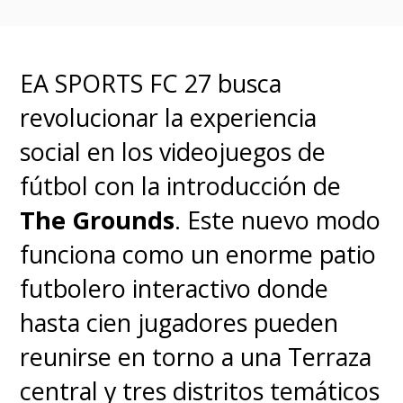
que la compañía revele detalles
adicionales y
fechas de
disponibilidad en las
EA SPORTS FC 27 busca
próximas semanas.
revolucionar la experiencia
social en los videojuegos de
fútbol con la introducción de
The Grounds
. Este nuevo modo
funciona como un enorme patio
futbolero interactivo donde
hasta cien jugadores pueden
reunirse en torno a una Terraza
central y tres distritos temáticos