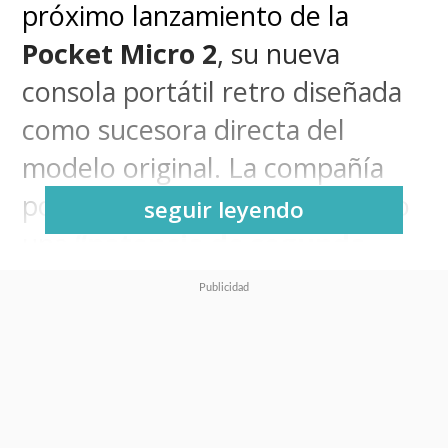
próximo lanzamiento de la
Pocket Micro 2
, su nueva
consola portátil retro diseñada
como sucesora directa del
modelo original. La compañía
posiciona este dispositivo como
seguir leyendo
una
“potencia de segunda
generación”
bajo el lema
“REMAKE clásico, evolución
completa”
, combinando la
estética nostálgica con
hardware de vanguardia.