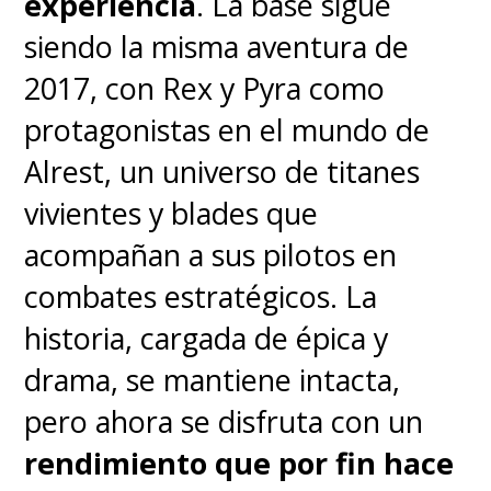
experiencia
. La base sigue
seguir en este lugar para gamers
siendo la misma aventura de
y por más que suene raro para
2017, con Rex y Pyra como
la mayoría, en este espacio
está
protagonistas en el mundo de
prohibido comer ahí
y en el
Alrest, un universo de titanes
caso de los líquidos, pueden
vivientes y blades que
mantenerse en
vasos con tapa
acompañan a sus pilotos en
y siempre dejados en el piso
.
combates estratégicos. La
Lo primero para evitar grasa
historia, cargada de épica y
excesiva en los accesorios y lo
drama, se mantiene intacta,
segundo para prevenir
pero ahora se disfruta con un
accidentes.
rendimiento que por fin hace