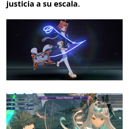
justicia a su escala.
Esta Arena Gamer está abierta
de
lunes a domingo desde las
15:00 y hasta las 21:00 horas
y
además del uso a través de las
reservas, está disponible para
pequeños torneos y otras
actividades. La info la pueden
encontrar en el
Discord de
Burger King
.