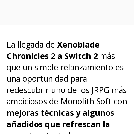
tendrás acceso a una hora
, la
que se puede extender si es que
hay otra libre.
La llegada de
Xenoblade
Chronicles 2 a Switch 2
más
que un simple relanzamiento es
una oportunidad para
redescubrir uno de los JRPG más
ambiciosos de Monolith Soft con
mejoras técnicas y algunos
añadidos que refrescan la
Como todo, hay reglas que