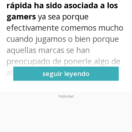
rápida ha sido asociada a los
gamers
ya sea porque
efectivamente comemos mucho
cuando jugamos o bien porque
aquellas marcas se han
preocupado de ponerle algo de
atención a este mundo.
seguir leyendo
Pues bien, para confirmar aún
más esa afirmación,
Burger
King acaba de girar hacia los
videojuegos
, pero ahora de una