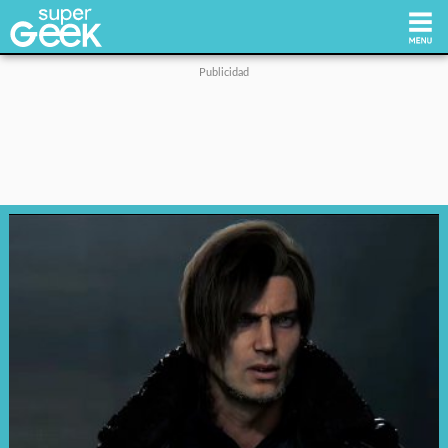
Inicio
Tecnología
Videojuegos
Reviews
Cultura Pop
Streaming
Síguenos: