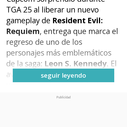
TGA 25 al liberar un nuevo
gameplay de
Resident Evil:
Requiem
, entrega que marca el
regreso de uno de los
personajes más emblemáticos
de la saga:
Leon S. Kennedy
. El
avance mostró por primera vez
seguir leyendo
una secuencia extendida de
jugabilidad, confirmando que el
agente volverá a tener un rol
clave acompañando a la nueva