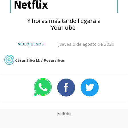
Netflix
Como ya sabíamos,
Resident
Evil: Requiem
llegará el
Y horas más tarde llegará a
próximo
27 de febrero
,
YouTube.
instalando al juego como uno de
Jueves 6 de agosto de 2026
VIDEOJUEGOS
los primeros grandes estrenos
del próximo año
solo restando
César Silva M. / @csarsilvam
saber si estará disponible en
Nintendo Switch 2.