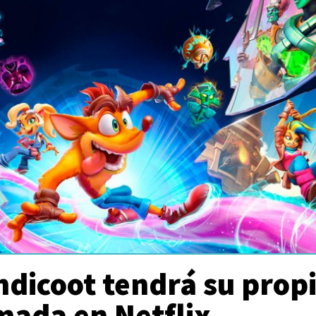
dicoot tendrá su prop
mada en Netflix