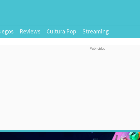
uegos
Reviews
Cultura Pop
Streaming