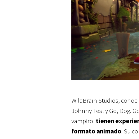
WildBrain Studios, conoc
Johnny Test y Go, Dog. Go
vampiro,
tienen experie
formato animado
. Su c