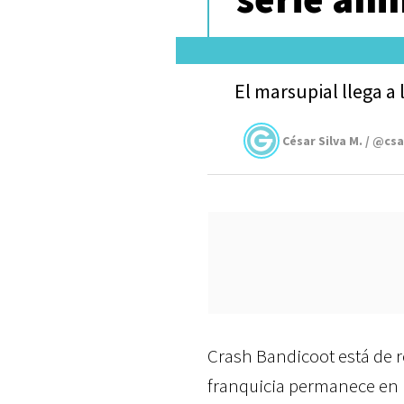
El marsupial llega a 
César Silva M. / @cs
Crash Bandicoot está de 
franquicia permanece en 