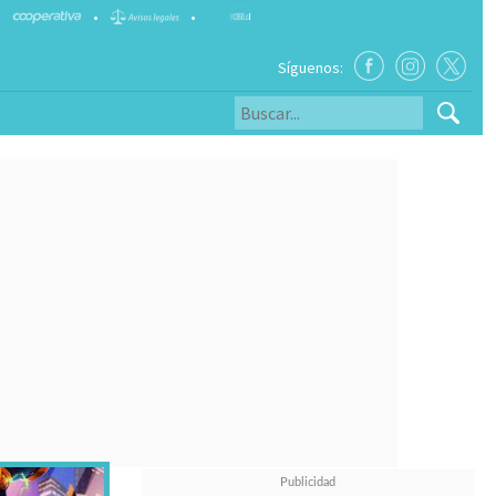
•
•
Síguenos: