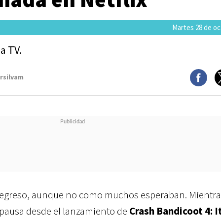
Martes 28 de oc
la TV.
arsilvam
regreso, aunque no como muchos esperaban. Mientra
pausa desde el lanzamiento de
Crash Bandicoot 4: I