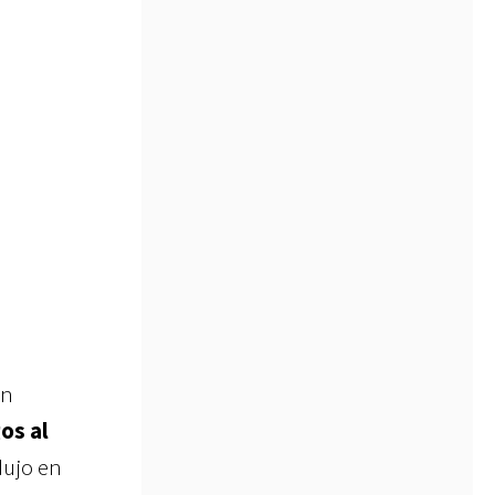
un
os al
dujo en