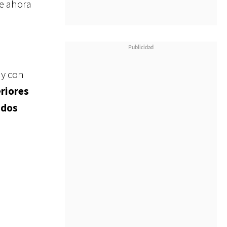
ue ahora
 y con
eriores
ados