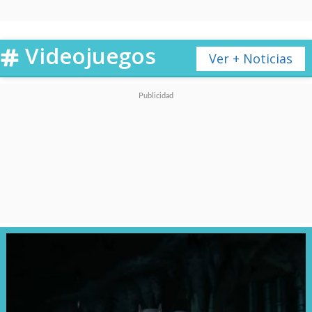
Videojuegos
Ver + Noticias
Por su parte, Capcom también
ha explorado este terreno con
Street Fighter x Tekken,
también
vs Marvel
e incluso
vs
SNK
, lo que demuestra que la