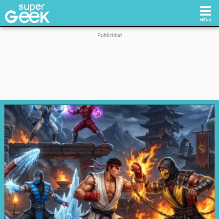
Inicio
Tecnología
Videojuegos
Reviews
Cultura Pop
Streaming
Síguenos: