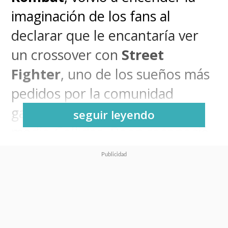
imaginación de los fans al
declarar que le encantaría ver
un crossover con
Street
Fighter
, uno de los sueños más
pedidos por la comunidad
gamer. En entrevista con el
seguir leyendo
medio Collider, Boon reconoció
que
sería “genial” incorporar
personajes como Ryu o Chun-
Li al sangriento torneo
,
destacando además que es un