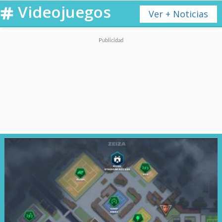
Videojuegos
Ver + Noticias
Durante todo este tiempo, sus
desarrolladores lucharon para
que Sony volviera a abrirles la
puerta de su PS Store y
finalmente se ganaron el
derecho ya que a contar del
21
de junio Cyberpunk 2077
podrá ser descargado
digitalmente por los usuarios
de Playstation
.