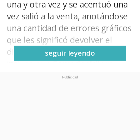
una y otra vez y se acentuó una
vez salió a la venta, anotándose
una cantidad de errores gráficos
que les significó devolver el
dinero a los compradores e
seguir leyendo
incluso que
Sony decidiera
retirar el título de su tienda
online
.
Luego vinieron una serie de
parches, actualizaciones y
demases que ahora tienen al