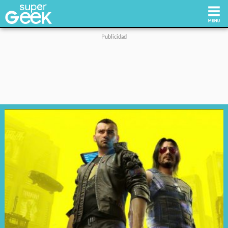
Inicio
Tecnología
Videojuegos
Reviews
Cultura Pop
Streaming
Síguenos: