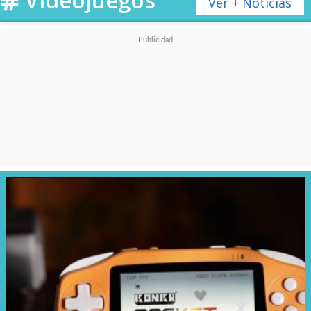
Ver + Noticias
cambio actual
.
El problema es que estos
precios siempre resultan ser
mayores al momento en el que
se lanzan en Chile y el resto de
Latinoamérica, por lo que
sí o sí
esperen gastar más de 500
mil pesos por la nueva
híbrida
.