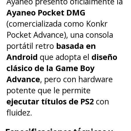
Ayaneo presentó oficialmente la
será entre mayo y junio de
Ayaneo Pocket DMG
este 2025, lejos de la
(comercializada como Konkr
temporada navideña
.
Pocket Advance), una consola
portátil retro
basada en
Android
que adopta el
diseño
clásico de la Game Boy
Advance
, pero con hardware
potente que le permite
ejecutar títulos de PS2
con
fluidez.