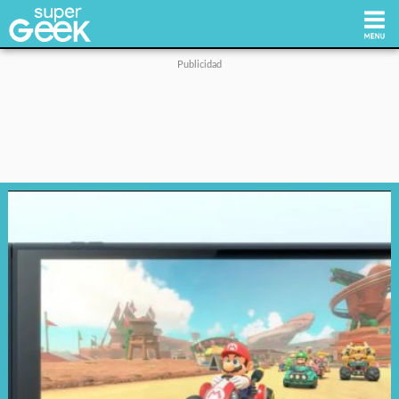
Inicio
Tecnología
Videojuegos
Reviews
Cultura Pop
Streaming
Síguenos: