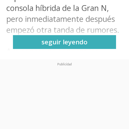
consola híbrida de la Gran N,
pero inmediatamente después
empezó otra tanda de rumores.
seguir leyendo
A la espera de conocer los
primeros títulos y la revisión en
profundidad de la Switch 2,
además de su fecha de
lanzamiento,
las teorías están
puestas ahora en el posible
precio que tendrá la consola
.