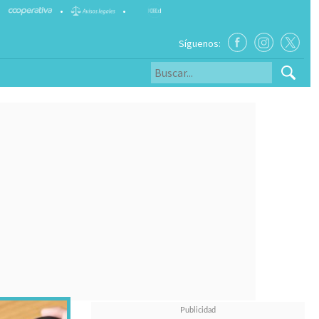
•
•
Síguenos: