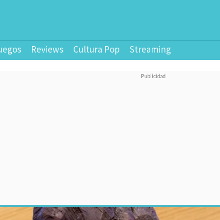
uegos
Reviews
Cultura Pop
Streaming