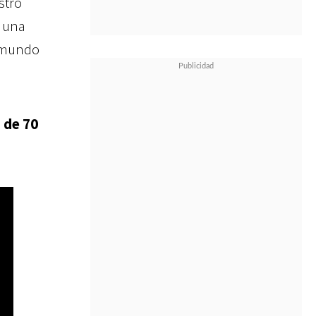
stro
 una
n mundo
 de 70