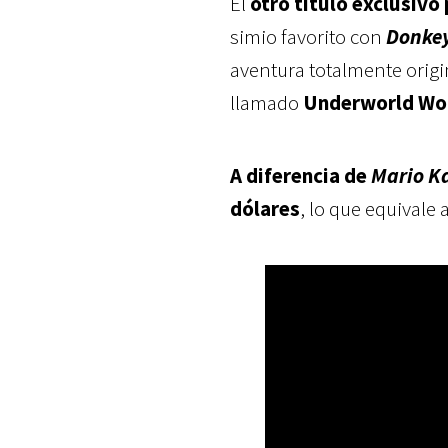
El
otro título exclusivo
simio favorito con
Donke
aventura totalmente origi
llamado
Underworld Wo
A diferencia de
Mario K
dólares
, lo que equivale 