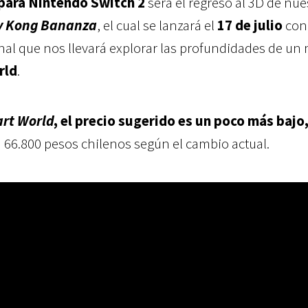
 para Nintendo Switch 2
será el regreso al 3D de nue
y Kong Bananza
, el cual se lanzará el
17 de julio
con
nal que nos llevará explorar las profundidades de u
rld
.
art World
, el precio sugerido es un poco más bajo,
a
66.800 pesos chilenos según el cambio actual.