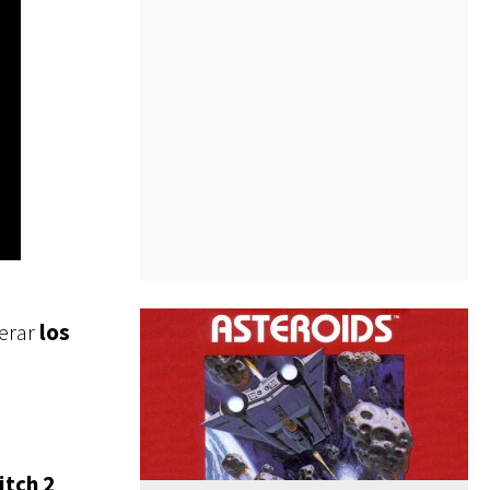
derar
los
itch 2
,