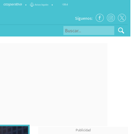
•
•
Síguenos: