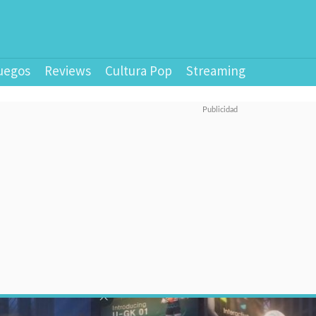
uegos
Reviews
Cultura Pop
Streaming