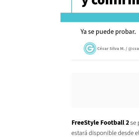
Ya se puede probar.
César Silva M. / @cs
FreeStyle Football 2
se 
estará disponible desde e