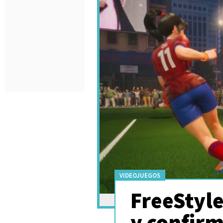
VIDEOJUEGOS
FreeStyle
y confir