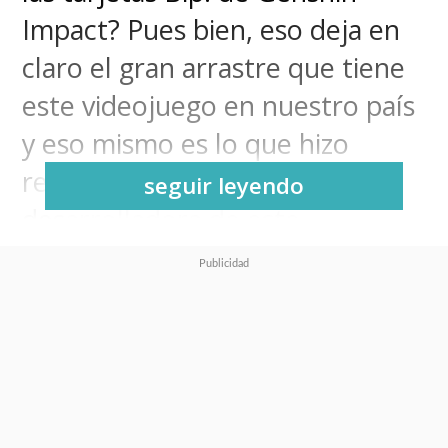
Impact? Pues bien, eso deja en
claro el gran arrastre que tiene
este videojuego en nuestro país
y eso mismo es lo que hizo
reaccionar a Hoyoverse, la
seguir leyendo
desarrolladora de este
fenómeno.
Sí, porque la empresa acaba de
confirmar la realización de su
Festival de Verano 2023 en
Chile
, evento que busca reunir a