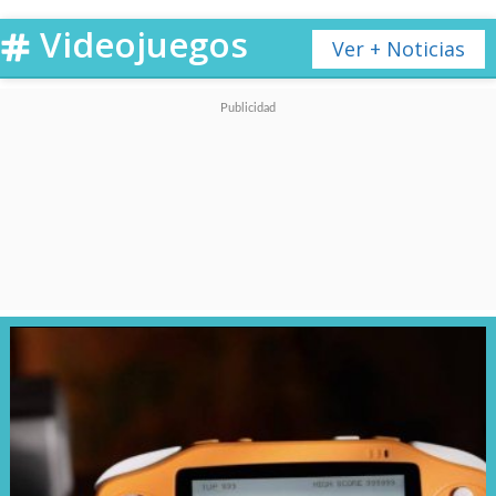
Videojuegos
Ver + Noticias
No será lo único, ya que además
se proyectará en el cine el
concierto de Genshin Impact
de Osaka
en alta resolución,
esto en el
Cinemark de Plaza
Oeste
y si bien habrá
actividades en varios otros