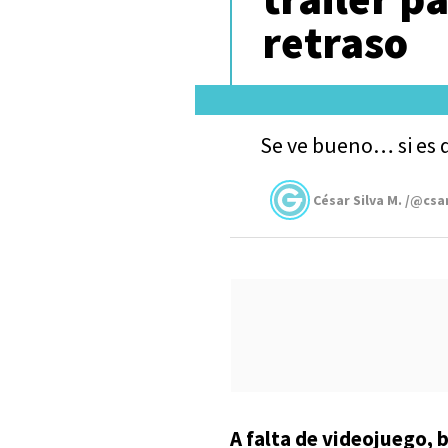
retraso
Se ve bueno… si es q
César Silva M. /@csa
A falta de videojuego, b