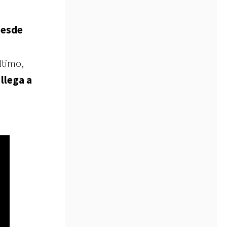
desde
último,
 llega a