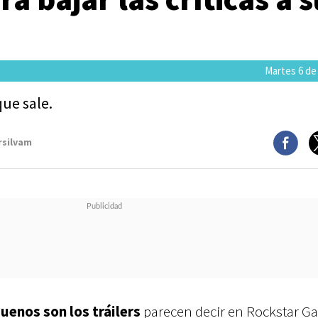
Martes 6 de
ue sale.
rsilvam
uenos son los tráilers
parecen decir en Rockstar G