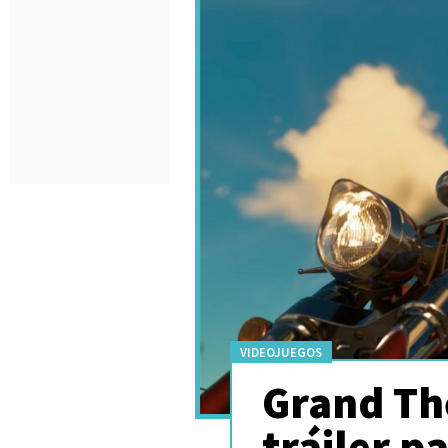
VIDEOJUEGOS
Grand The
tráiler pa