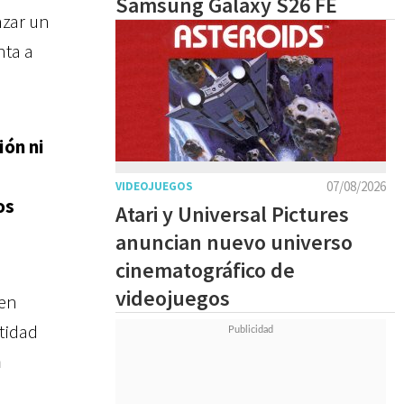
Samsung Galaxy S26 FE
nzar un
nta a
ión ni
07/08/2026
VIDEOJUEGOS
os
Atari y Universal Pictures
anuncian nuevo universo
cinematográfico de
videojuegos
en
ntidad
n