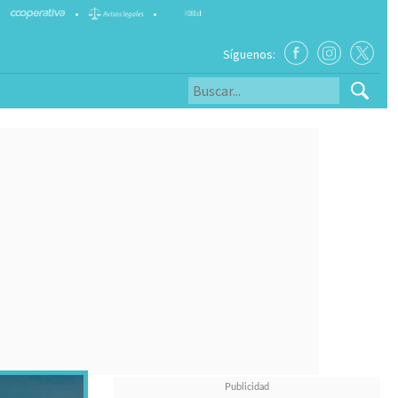
•
•
Síguenos: