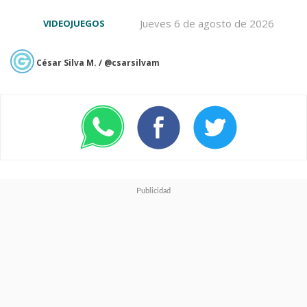
estrategia mientras trabaja en el
Jueves 6 de agosto de 2026
VIDEOJUEGOS
título más esperado de la
década.
César Silva M. / @csarsilvam
Para los jugadores y seguidores
de la saga, especialmente en
Chile y Latinoamérica, la noticia
del
retraso de GTA VI
es un
golpe duro,
pero no del todo
inesperado
puesto que ya se
especulaba sobre posibles
cambios en la fecha, y ahora se