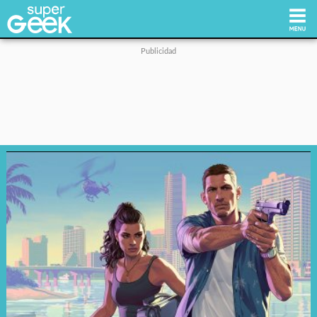
Inicio
Tecnología
Videojuegos
Reviews
Cultura Pop
Streaming
Síguenos: