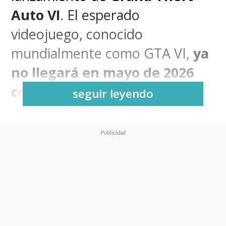
Auto VI
. El esperado
videojuego, conocido
mundialmente como GTA VI,
ya
no llegará en mayo de 2026
como se había anunciado.
seguir leyendo
Este nuevo aplazamiento de
GTA VI se suma a una larga
espera que
ya supera los trece
años desde el estreno de la
quinta entrega
, algo que
ocurrió en 2013. La compañía