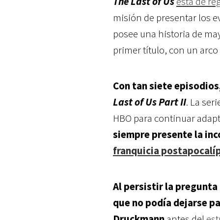
The Last of Us
está de re
misión de presentar los 
posee una historia de ma
primer título, con un arco
Con tan siete episodios
Last of Us Part II
. La ser
HBO para continuar adapt
siempre presente la in
franquicia postapocalí
Al persistir la pregunta
que no podía dejarse pa
Druckmann
antes del
est