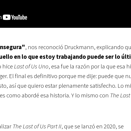
insegura"
, nos reconoció Druckmann, explicando q
llo en lo que estoy trabajando puede ser lo úl
o hice
Last of Us Uno
, esa fue la razón por la que esa h
er. El final es definitivo porque me dije: puede que 
sto, así que quiero estar plenamente satisfecho. Lo 
í es como abordé esa historia. Y lo mismo con
The Last
alizar
The Last of Us Part II
, que se lanzó en 2020, se