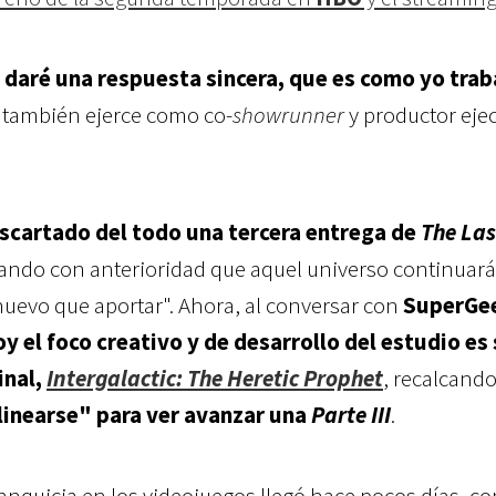
 daré una respuesta sincera, que es como yo trab
n también ejerce como co-
showrunner
y productor eje
cartado del todo una tercera entrega de
The Las
rando con anterioridad que aquel universo continuará
nuevo que aportar". Ahora, al conversar con
SuperGe
oy el foco creativo y de desarrollo del estudio es
inal,
Intergalacti
c: The Heretic Prophet
, recalcand
inearse" para ver avanzar una
Parte III
.
anquicia en los videojuegos llegó hace pocos días, co