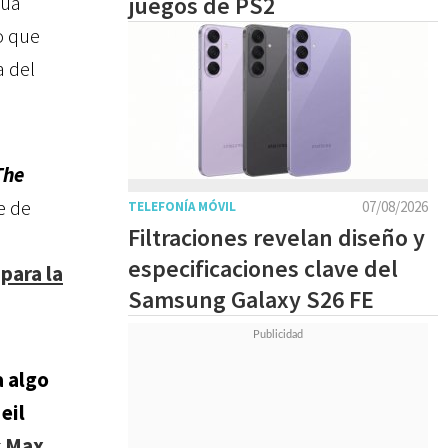
dua
juegos de PS2
o que
 del
The
e de
07/08/2026
TELEFONÍA MÓVIL
Filtraciones revelan diseño y
especificaciones clave del
para la
Samsung Galaxy S26 FE
a algo
eil
g
Max
.