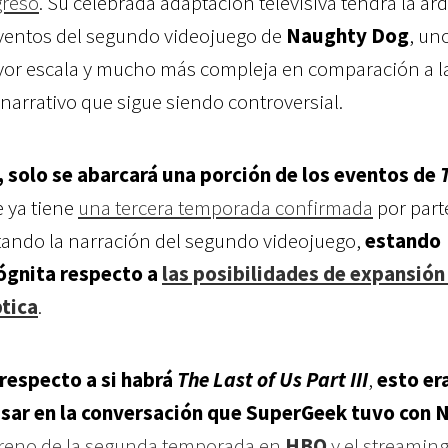
greso
. Su celebrada adaptación televisiva tendrá la ar
eventos del segundo videojuego de
Naughty Dog
, un
yor escala y mucho más compleja en comparación a la
 narrativo que sigue siendo controversial.
, solo se abarcará una porción de los eventos de
ie ya tiene
una tercera temporada confirmada
por part
ando la narración del segundo videojuego,
estando
cógnita respecto a
las posibilidades de expansión 
ptica
.
 respecto a si habrá
The Last of Us Part III
,
esto er
sar en la conversación que SuperGeek tuvo con N
reno de la segunda temporada en
HBO
y el streamin