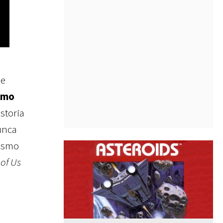
ue
timo
istoria
nunca
mismo
 of Us