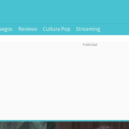
uegos
Reviews
Cultura Pop
Streaming