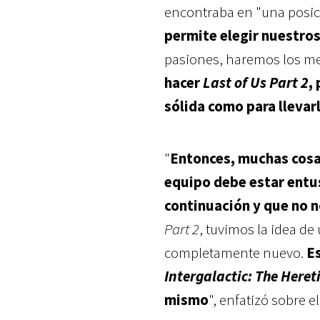
encontraba en "una posic
permite elegir nuestro
pasiones, haremos los me
hacer
Last of Us Part 2
,
sólida como para llevar
"
Entonces, muchas cosas
equipo debe estar entu
continuación y que no 
Part 2
, tuvimos la idea d
completamente nuevo.
E
Intergalactic: The Heret
mismo
", enfatizó sobre e