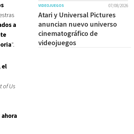
os
07/08/2026
VIDEOJUEGOS
Atari y Universal Pictures
estras
anuncian nuevo universo
ados a
cinematográfico de
nte
videojuegos
toria
".
 el
t of Us
 ahora
.