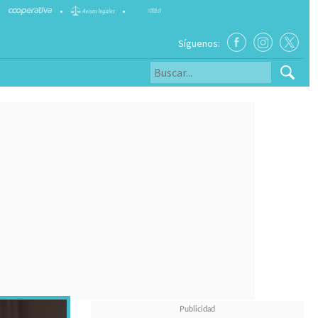
•
•
Síguenos: