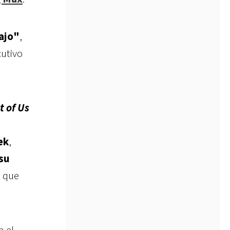
ajo"
,
cutivo
t of Us
ek
,
 su
o que
n el