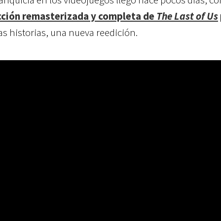
cción remasterizada y completa de
The Last of Us
s historias, una nueva reedición.